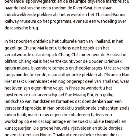
beroemde ‘spoorwegmarkt’ en de kleurrijke drijvende markt reist u
naar de historische regio rondom de River Kwai. Hier staan
indrukwekkende plekken als het ereveld en het Thailand-Burma
Railway Museum op het programma, evenals een wandeling over
de iconische brug.
In het noorden ontdekt u het culturele hart van Thailand. In het
gezellige Chiang Mai leert u tijdens een bezoek aan het
verantwoorde olifantenpark Chang Chill meer over de Aziatische
olifant. Chiang Rai is het vertrekpunt voor de Gouden Driehoek,
opium musea, bijzondere tempels en theeplantages. U reist verder
langs minder bekende, maar authentieke plekken als Phrae en Nan.
Hier maakt u kennis met een nog ongerept deel van Thailand, waar
het leven zijn eigen ritme volgt. In Phrae bewondert u het
mysterieuze natuurverschijnsel Pae Muang Phi, een grillig
landschap van zandstenen formaties dat doet denken aan een
versteend sprookje. In Nan ontdekt u traditionele ambachten zoals
indigo batik, maakt u uw eigen chocoladereep tijdens een
workshop op een cacaoplantage en bezoekt u lokale tempels en
kunstgalerijen. De groene heuvels, rijstvelden en stille dorpjes
geven dit deel van Noord-Thailand een rustieke charme die u