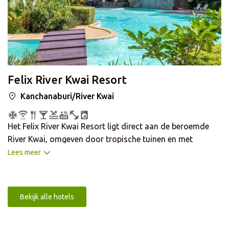
Felix River Kwai Resort
Kanchanaburi/River Kwai
Het Felix River Kwai Resort ligt direct aan de beroemde
River Kwai, omgeven door tropische tuinen en met
uitzicht op de groene heuvels van Kanchanaburi. Het is
Lees meer
een ideale uitvalsbasis om de omgeving te ontdekken,
waaronder de iconische brug over de River Kwai en het
Erawan Nationaal Park. Het resort beschikt over twee
Bekijk alle hotels
zwembaden met ligbedden, meerdere restaurants en een
bar. U kunt ontspannen in de spa, gebruikmaken van de
fitnessruimte of een wandeling maken door de