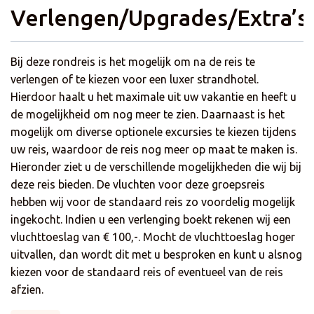
Verlengen/Upgrades/Extra’s
uitgestrekte tuinen. Voor extra gemak zijn er ook een
souvenirwinkel en een wasservice aanwezig. WiFi is gratis
en beschikbaar in de gehele accommodatie. De kamers
Bij deze rondreis is het mogelijk om na de reis te
zijn comfortabel en voorzien van airconditioning,
verlengen of te kiezen voor een luxer strandhotel.
televisie, minibar, koffie- en theefaciliteiten en een
Hierdoor haalt u het maximale uit uw vakantie en heeft u
badkamer met bad en/of douche, een föhn en gratis
de mogelijkheid om nog meer te zien. Daarnaast is het
toiletartikelen. Vanaf het balkon of terras kijkt u uit over
mogelijk om diverse optionele excursies te kiezen tijdens
de tuin.
uw reis, waardoor de reis nog meer op maat te maken is.
Hieronder ziet u de verschillende mogelijkheden die wij bij
deze reis bieden. De vluchten voor deze groepsreis
hebben wij voor de standaard reis zo voordelig mogelijk
ingekocht. Indien u een verlenging boekt rekenen wij een
vluchttoeslag van € 100,-. Mocht de vluchttoeslag hoger
uitvallen, dan wordt dit met u besproken en kunt u alsnog
kiezen voor de standaard reis of eventueel van de reis
afzien.