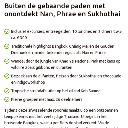
- Korting is niet geldig bij het afnemen van enkel het reisgedeelte
Buiten de gebaande paden met
- Korting is niet geldig op onze zelf samenstellen reizen
- Prijzen en kortingen kunnen dagelijks verschillen per reis of
onontdekt Nan, Phrae en Sukhothai
vertrekdatum
- Korting is al in de prijs verwerkt
- De actie loopt t/m 18 augustus
Inclusief excursies, entreegelden, 10 lunches en 2 diners t.w.v.
ca. € 300
Traditionele highlights Bangkok, Chiang Mai en de Gouden
Driehoek én minder bekende regio's als Nan en Phrae
Wandel door de jungle van Khao Yai National Park met kans op
wildlife zoals gibbons en olifanten
Bezoek aan de olifanten, fietsen door Sukhothai en chocolade-
en indigoworkshop
Tropische strandafsluiter op het eiland Koh Samed
Kleine groepen met max. 26 deelnemers
Tijdens deze afwisselende rondreis maakt u op een ontspannen
tempo kennis met het veelzijdige Thailand. U begint in het
bruisende Bangkok, waar u per fiets de stad verkent. Via de