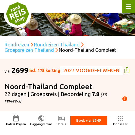
Rondreizen
Rondreizen Thailand
Groepsreizen Thailand
Noord-Thailand Compleet
2699
2027 VOORDEELWEKEN
Incl. 175 korting
v.a.
Noord-Thailand Compleet
22 dagen | Groepsreis | Beoordeling
7.8
(53
i
reviews)
ijs p.p. is gebaseerd op:
ertrekdatum
07-11-2026
Boek v.a. 2549
isduur
22 dagen
Data & Prijzen
Dagprogramma
Hotels
Toon meer
ntal personen
2 volwassenen
- Enkel geldig voor nieuwe boekingen met vertrek in 2027