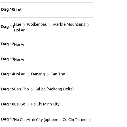
Dag 10
Hué
Hué
Wolkenpas
Marble Mountains
Dag 11
Hoi An
Dag 12
Hoi An
Dag 13
Hoi An
Dag 14
Hoi An
Danang
Can Tho
Dag 15
Can Tho
Cai Be (Mekong Delta)
Dag 16
Cai Be
Ho Chi Minh City
Dag 17
Ho Chi Minh City (optioneel Cu Chi Tunnels)