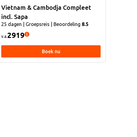
Vietnam & Cambodja Compleet
incl. Sapa
25 dagen | Groepsreis | Beoordeling
8.5
2919
i
v.a.
Boek nu