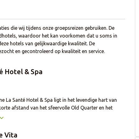
ies die wij tijdens onze groepsreizen gebruiken. De
ldhotels, waardoor het kan voorkomen dat u soms in
eze hotels van gelijkwaardige kwaliteit. De
cht en gecontroleerd op kwaliteit en service.
é Hotel & Spa
e La Santé Hotel & Spa ligt in het levendige hart van
korte afstand van het sfeervolle Old Quarter en het
meer. Ideaal als u op zoek bent naar een gezellige
r de lunch of diner. Het hotel beschikt over gratis
ar en restaurant. 's Ochtends kunt u genieten van het
e Vita
 ontbijtbuffet voordat u de stad gaat verkennen. Alle