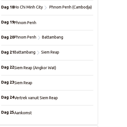
Dag 18
Ho Chi Minh City
Phnom Penh (Cambodja)
Dag 19
Phnom Penh
Dag 20
Phnom Penh
Battambang
Dag 21
Battambang
Siem Reap
Dag 22
Siem Reap (Angkor Wat)
Dag 23
Siem Reap
Dag 24
Vertrek vanuit Siem Reap
Dag 25
Aankomst