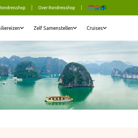
 Rondreisshop
Over Rondreisshop
iliereizen
Zelf Samenstellen
Cruises