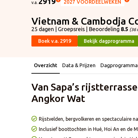
2919
2027 VOORDEELWEKEN
v.a.
Vietnam & Cambodja Co
25 dagen | Groepsreis | Beoordeling
8.5
(36 
Boek v.a. 2919
Bekijk dagprogramma
Overzicht
Data & Prijzen
Dagprogramma
Van Sapa’s rijstterrass
Angkor Wat
Rijstvelden, bergvolkeren en spectaculaire n
Inclusief boottochten in Hué, Hoi An en de 