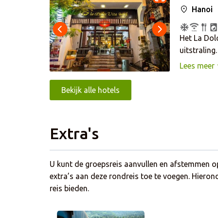
Hanoi
kamers zij
voorzien me
badkamer 
Het La Dolc
uitstraling
Bezienswaa
Lees meer
Train Stree
nabijgeleg
Bekijk alle hotels
restaurantj
Het hotel b
Extra's
opties wor
Vietnamese
gratis WiFi
U kunt de groepsreis aanvullen en afstemmen op
houten meub
extra’s aan deze rondreis toe te voegen. Hierond
thee- en k
reis bieden.
een douche 