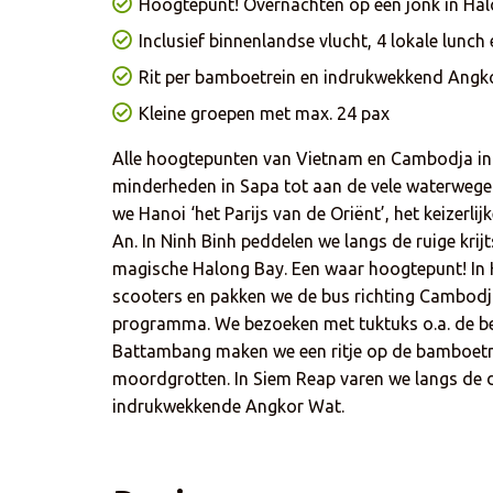
Hoogtepunt! Overnachten op een jonk in Ha
Inclusief binnenlandse vlucht, 4 lokale lunch 
Rit per bamboetrein en indrukwekkend Angk
Kleine groepen met max. 24 pax
Alle hoogtepunten van Vietnam en Cambodja in é
minderheden in Sapa tot aan de vele waterwege
we Hanoi ‘het Parijs van de Oriënt’, het keizerli
An. In Ninh Binh peddelen we langs de ruige kri
magische Halong Bay. Een waar hoogtepunt! In 
scooters en pakken we de bus richting Cambodja.
programma. We bezoeken met tuktuks o.a. de beru
Battambang maken we een ritje op de bamboetr
moordgrotten. In Siem Reap varen we langs de d
indrukwekkende Angkor Wat.