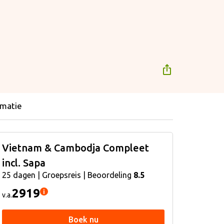
rmatie
Vietnam & Cambodja Compleet
incl. Sapa
25 dagen | Groepsreis | Beoordeling
8.5
2919
i
v.a.
Boek nu