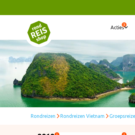
3
Acties
Rondreizen
Rondreizen Vietnam
Groepsreiz
i
i