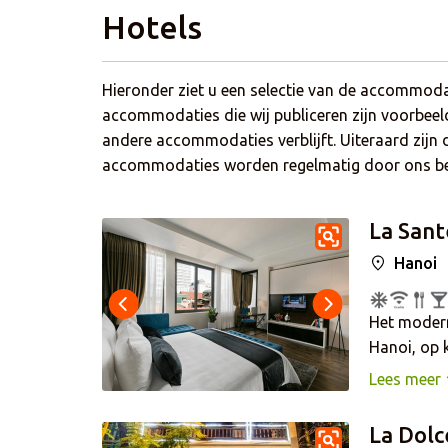
Hotels
Hieronder ziet u een selectie van de accommodat
accommodaties die wij publiceren zijn voorbee
andere accommodaties verblijft. Uiteraard zijn d
accommodaties worden regelmatig door ons bezo
La Sant
Hanoi
Het modern
Hanoi, op 
Hoan Kiem-
Lees meer
locatie voo
WiFi, een b
La Dolc
smakelijke