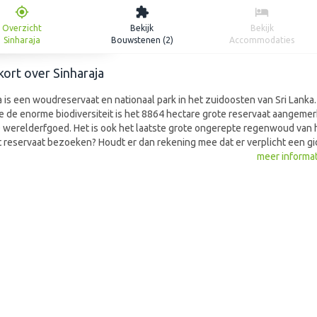
Overzicht
Bekijk
Bekijk
Sinharaja
Bouwstenen (2)
Accommodaties
 kort over Sinharaja
a is een woudreservaat en nationaal park in het zuidoosten van Sri Lanka.
de enorme biodiversiteit is het 8864 hectare grote reservaat aangemerk
erelderfgoed. Het is ook het laatste grote ongerepte regenwoud van h
it reservaat bezoeken? Houdt er dan rekening mee dat er verplicht een g
 gaan. Het grote voordeel hiervan is dat de gids u van alles weet te vertel
meer informa
atuurschoon dat u onderweg ziet. Bijna alle vogelsoorten die u in dit rese
nt komen, komen van nature alleen in Sri Lanka voor.