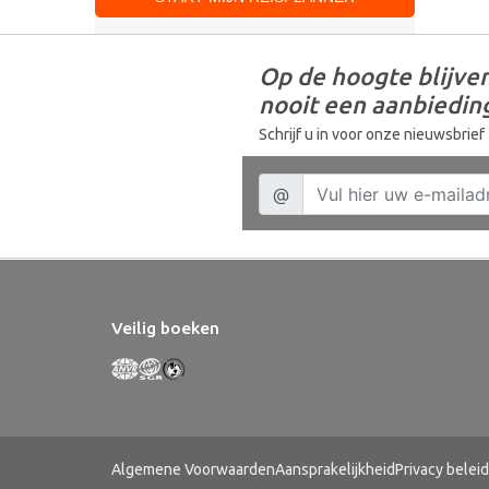
Op de hoogte blijven
nooit een aanbiedin
Schrijf u in voor onze nieuwsbrief
Veilig boeken
Algemene Voorwaarden
Aansprakelijkheid
Privacy beleid