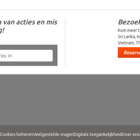
 van acties en mis
Bezoek
g!
Kom meer t
Sri Lanka, I
Vietnam, Th
Reserve
Cookies beheren
Veelgestelde vragen
Digitale toegankelijkheid
Over ons