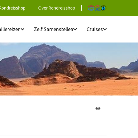
 Rondreisshop
Over Rondreisshop
iliereizen
Zelf Samenstellen
Cruises