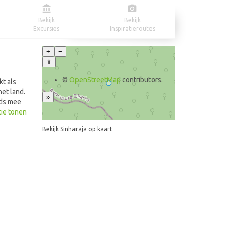
Bekijk
Bekijk
Excursies
Inspiratieroutes
+
−
⇧
©
OpenStreetMap
contributors.
t als
et land.
»
ids mee
len over
tie tonen
rvaat
Bekijk Sinharaja op kaart