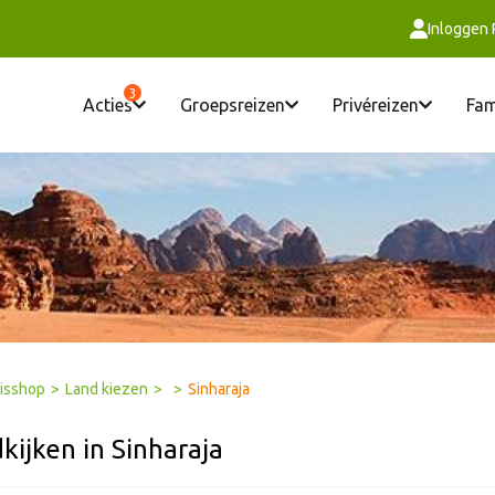
Inloggen
3
Acties
Groepsreizen
Privéreizen
Fam
isshop
>
Land kiezen
>
>
Sinharaja
kijken in Sinharaja