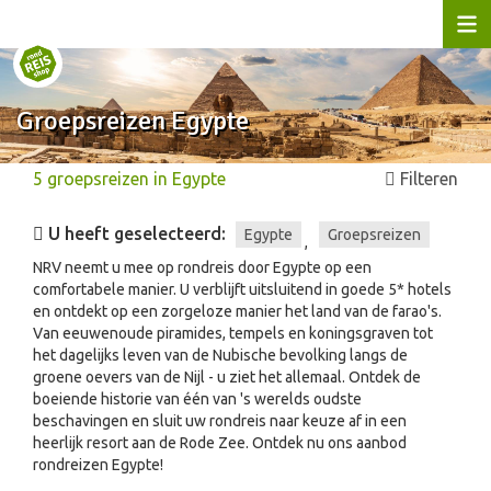
Groepsreizen Egypte
5
groepsreizen
in
Egypte
Filteren
U heeft geselecteerd:
Egypte
Groepsreizen
,
NRV neemt u mee op rondreis door Egypte op een
comfortabele manier. U verblijft uitsluitend in goede 5* hotels
en ontdekt op een zorgeloze manier het land van de farao's.
Van eeuwenoude piramides, tempels en koningsgraven tot
het dagelijks leven van de Nubische bevolking langs de
groene oevers van de Nijl - u ziet het allemaal. Ontdek de
boeiende historie van één van 's werelds oudste
beschavingen en sluit uw rondreis naar keuze af in een
heerlijk resort aan de Rode Zee. Ontdek nu ons aanbod
rondreizen Egypte!