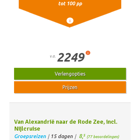
tot 100 pp
i
2249
i
v.a.
Verlengopties
Prijzen
Van Alexandrië naar de Rode Zee, incl.
Nijlcruise
8,
Groepsreizen
15 dagen
5
/
/
(77 beoordelingen)