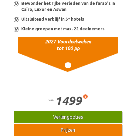
Bewonder het rijke verleden van de farao's in
Caïro, Luxor en Aswan
Uitsluitend verblijf in 5* hotels
Kleine groepen met max. 22 deelnemers
2027 Voordeelweken
tot 100 pp
i
1499
i
v.a.
Verlengopties
Prijzen