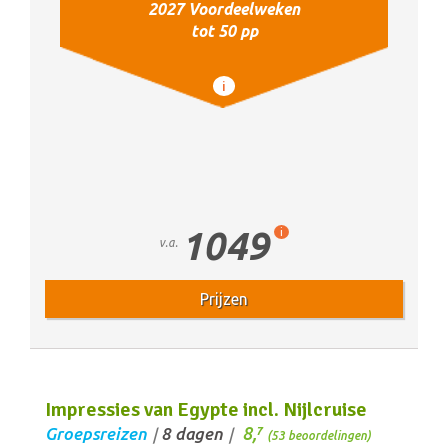
2027 Voordeelweken
tot 50 pp
i
1049
i
v.a.
Prijzen
Impressies van Egypte incl. Nijlcruise
8,
Groepsreizen
8 dagen
7
/
/
(53 beoordelingen)