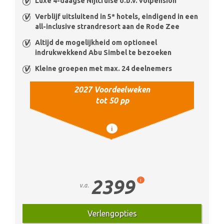
Luxe 4-daagse Nijlcruise o.b.v. volpension
Verblijf uitsluitend in 5* hotels, eindigend in een
all-inclusive strandresort aan de Rode Zee
Altijd de mogelijkheid om optioneel
indrukwekkend Abu Simbel te bezoeken
Kleine groepen met max. 24 deelnemers
2027 Voordeelweken
tot 50 pp
i
2399
i
v.a.
Verlengopties