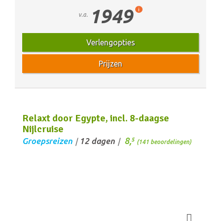
1949
i
v.a.
Verlengopties
Prijzen
Relaxt door Egypte, incl. 8-daagse
Nijlcruise
8,
Groepsreizen
12 dagen
5
/
/
(141 beoordelingen)