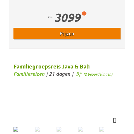
3099
i
v.a.
Prijzen
Familiegroepsreis Java & Bali
9,
Familiereizen
21 dagen
0
/
/
(2 beoordelingen)