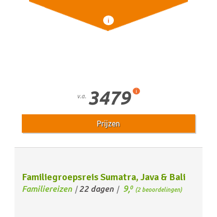
i
3479
i
v.a.
Prijzen
Familiegroepsreis Sumatra, Java & Bali
9,
Familiereizen
22 dagen
0
/
/
(2 beoordelingen)