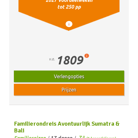
tot 250 pp
i
1809
i
v.a.
Verlengopties
Prijzen
Familierondreis Avontuurlijk Sumatra &
Bali
7,
Familiereizen
17 dagen
0