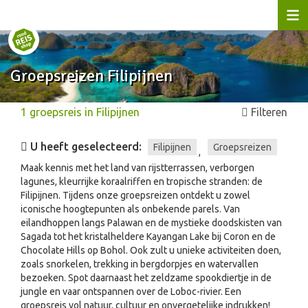
Groepsreizen Filipijnen
1
groepsreis
in
Filipijnen
Filteren
U heeft geselecteerd:
Filipijnen
Groepsreizen
,
Maak kennis met het land van rijstterrassen, verborgen
lagunes, kleurrijke koraalriffen en tropische stranden: de
Filipijnen. Tijdens onze groepsreizen ontdekt u zowel
iconische hoogtepunten als onbekende parels. Van
eilandhoppen langs Palawan en de mystieke doodskisten van
Sagada tot het kristalheldere Kayangan Lake bij Coron en de
Chocolate Hills op Bohol. Ook zult u unieke activiteiten doen,
zoals snorkelen, trekking in bergdorpjes en watervallen
bezoeken. Spot daarnaast het zeldzame spookdiertje in de
jungle en vaar ontspannen over de Loboc-rivier. Een
groepsreis vol natuur, cultuur en onvergetelijke indrukken!