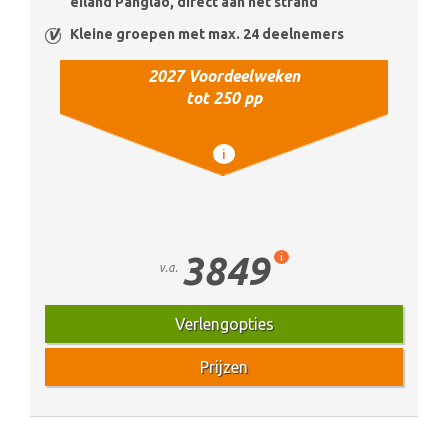
eiland Panglao, direct aan het strand
Kleine groepen met max. 24 deelnemers
2027 Voordeelweken
tot 250 pp
i
3849
i
v.a.
Verlengopties
Prijzen