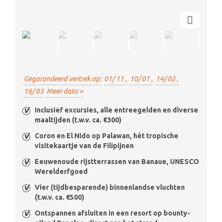
Gegarandeerd vertrek op:
01/ 11 ,
10/ 01 ,
14/ 02 ,
16/ 03
Meer data >
Inclusief excursies, alle entreegelden en diverse
maaltijden (t.w.v. ca. €300)
Coron en El Nido op Palawan, hét tropische
visitekaartje van de Filipijnen
Eeuwenoude rijstterrassen van Banaue, UNESCO
Werelderfgoed
Vier (tijdbesparende) binnenlandse vluchten
(t.w.v. ca. €500)
Ontspannen afsluiten in een resort op bounty-