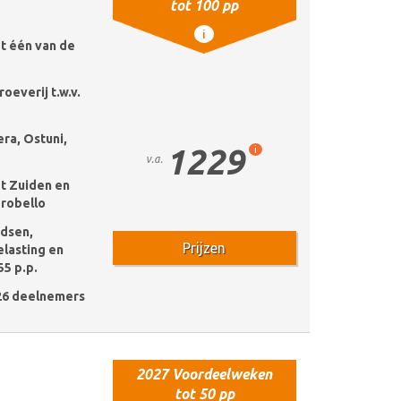
tot 100 pp
i
t één van de
roeverij t.w.v.
ra, Ostuni,
1229
i
v.a.
et Zuiden en
erobello
idsen,
Prijzen
lasting en
55 p.p.
26 deelnemers
2027 Voordeelweken
tot 50 pp