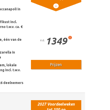
i
ccanapoli in
kust incl.
no t.w.v. ca. €
1349
i
e, één van de
v.a.
arella in
a
Prijzen
em, lokale
g incl. t.w.v.
26 deelnemers
2027 Voordeelweken
tot 100 pp