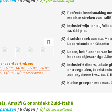
8,
psreizen
8 dagen
/
/
(276 beoordelingen)
Perfecte kennismaking me
mooiste streken van Italië
Inclusief wijn- en olijfoliep
ca. € 55 p.p.
Stadsbezoek aan o.a. Mate
Locorotondo en Otranto
Lecce, het Florence van h
het sprookjesachtige Alb
andeerd vertrek op:
Inclusief 6 diners, lokale g
 ,
21/ 10 ,
14/ 04 ,
22/ 09 ,
29/ 09 ,
entreegelden, toeristenbe
 ,
13/ 10 ,
20/ 10
Meer data >
audiosysteem t.w.v. ca. € 1
Kleine groepen met max. 
ls, Amalfi & onontdekt Zuid-Italië
8,
psreizen
8 dagen
5
/
/
(23 beoordelingen)