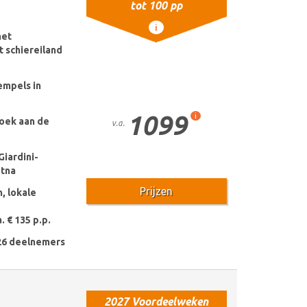
tot 100 pp
i
het
t schiereiland
empels in
1099
i
oek aan de
v.a.
Giardini-
Etna
Prijzen
, lokale
. € 135 p.p.
26 deelnemers
2027 Voordeelweken