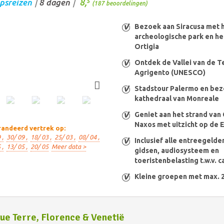
8,
psreizen
8 dagen
5
/
/
(187 beoordelingen)
Bezoek aan Siracusa met 
archeologische park en he
Ortigia
Ontdek de Vallei van de T
Agrigento (UNESCO)
Stadstour Palermo en bez
kathedraal van Monreale
Geniet aan het strand van 
Naxos met uitzicht op de 
andeerd vertrek op:
 ,
30/ 09 ,
18/ 03 ,
25/ 03 ,
08/ 04 ,
Inclusief alle entreegelden
 ,
13/ 05 ,
20/ 05
Meer data >
gidsen, audiosysteem en
toeristenbelasting t.w.v. ca
Kleine groepen met max. 
ue Terre, Florence & Venetië