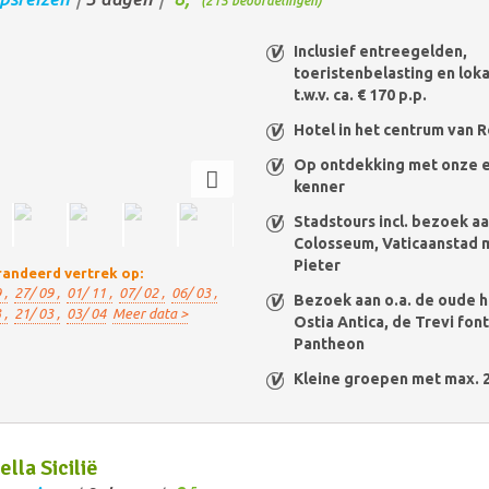
(215 beoordelingen)
Inclusief entreegelden,
toeristenbelasting en lok
t.w.v. ca. € 170 p.p.
Hotel in het centrum van 
Op ontdekking met onze 
kenner
Stadstours incl. bezoek aa
Colosseum, Vaticaanstad m
Pieter
andeerd vertrek op:
 ,
27/ 09 ,
01/ 11 ,
07/ 02 ,
06/ 03 ,
Bezoek aan o.a. de oude 
 ,
21/ 03 ,
03/ 04
Meer data >
Ostia Antica, de Trevi fon
Pantheon
Kleine groepen met max. 
ella Sicilië