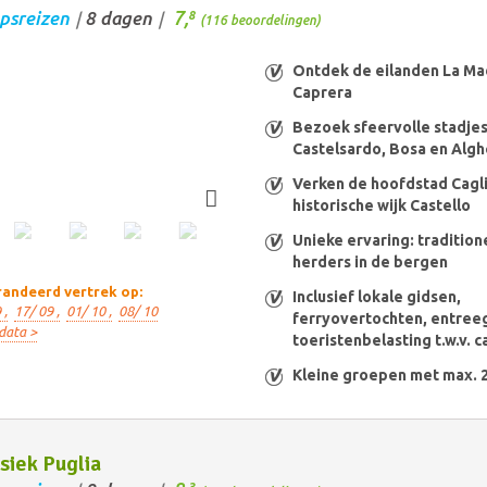
7,
psreizen
8 dagen
8
/
/
(116 beoordelingen)
Ontdek de eilanden La Ma
Caprera
Bezoek sfeervolle stadjes
Castelsardo, Bosa en Alg
Verken de hoofdstad Cagli
historische wijk Castello
Unieke ervaring: tradition
herders in de bergen
andeerd vertrek op:
Inclusief lokale gidsen,
 ,
17/ 09 ,
01/ 10 ,
08/ 10
ferryovertochten, entree
data >
toeristenbelasting t.w.v. ca
Kleine groepen met max. 
siek Puglia
3