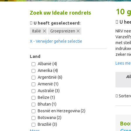
10
g
Zoek uw ideale rondreis
U hee
U heeft geselecteerd:
Italië
Groepsreizen
NRV neem
Vanzelfs
X - Verwijder gehele selectie
met stei
indrukwe
zeker ni
Land
Lees me
Albanië (4)
Amerika (4)
Al
Argentinië (6)
Armenië (1)
Australië (3)
Sorter
Belize (1)
Bhutan (1)
Bosnië en Herzegovina (2)
Botswana (2)
Boo
Brazilië (3)
Groe
Meer...