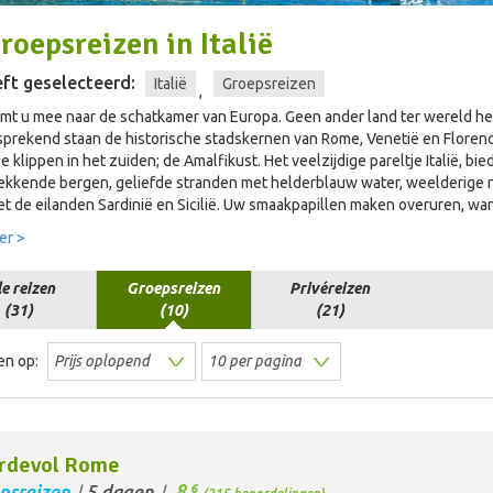
roepsreizen
in
Italië
ft geselecteerd:
Italië
Groepsreizen
,
t u mee naar de schatkamer van Europa. Geen ander land ter wereld he
prekend staan de historische stadskernen van Rome, Venetië en Florence 
le klippen in het zuiden; de Amalfikust. Het veelzijdige pareltje Italië, b
kkende bergen, geliefde stranden met helderblauw water, weelderige n
et de eilanden Sardinië en Sicilië. Uw smaakpapillen maken overuren, wa
er >
le reizen
Groepsreizen
Privéreizen
(31)
(10)
(21)
en op:
rdevol Rome
8,
psreizen
5 dagen
6
/
/