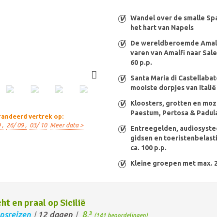
Wandel over de smalle Spa
het hart van Napels
De wereldberoemde Amalfi
varen van Amalfi naar Saler
60 p.p.
Santa Maria di Castellabat
mooiste dorpjes van Italië
Kloosters, grotten en mozz
Paestum, Pertosa & Padul
andeerd vertrek op:
 ,
26/ 09 ,
03/ 10
Meer data >
Entreegelden, audiosyste
gidsen en toeristenbelastin
ca. 100 p.p.
Kleine groepen met max. 
ht en praal op Sicilië
8,
psreizen
12 dagen
3
/
/
(141 beoordelingen)