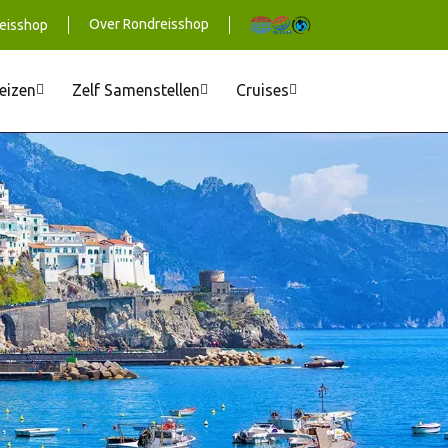
Over Rondreisshop
eisshop
reizen
Zelf Samenstellen
Cruises