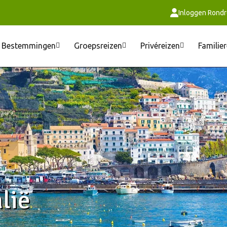
Inloggen Rondr
Bestemmingen
Groepsreizen
Privéreizen
Familie
lië