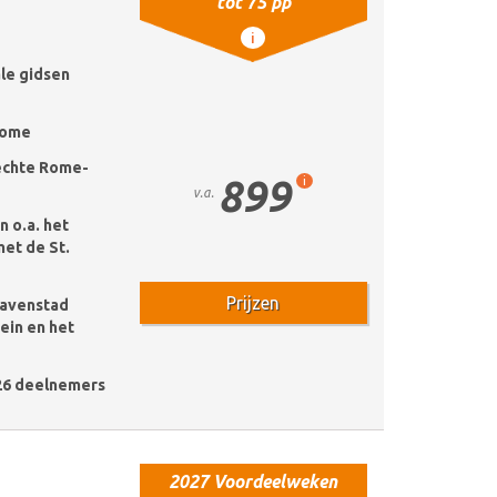
tot 75 pp
i
ale gidsen
Rome
echte Rome-
899
i
v.a.
n o.a. het
et de St.
Prijzen
havenstad
tein en het
26 deelnemers
2027 Voordeelweken