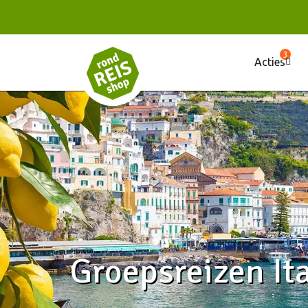
3
Acties
Groepsreizen Ita