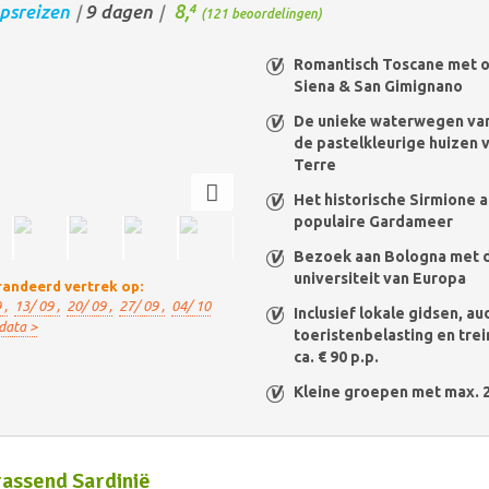
8,
psreizen
9 dagen
4
/
/
(121 beoordelingen)
Romantisch Toscane met o.
Siena & San Gimignano
De unieke waterwegen van
de pastelkleurige huizen 
Terre
Het historische Sirmione a
populaire Gardameer
Bezoek aan Bologna met 
universiteit van Europa
andeerd vertrek op:
 ,
13/ 09 ,
20/ 09 ,
27/ 09 ,
04/ 10
Inclusief lokale gidsen, a
data >
toeristenbelasting en trein
ca. € 90 p.p.
Kleine groepen met max. 
assend Sardinië