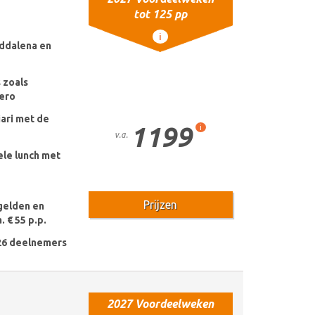
tot 125 pp
i
ddalena en
 zoals
hero
ari met de
1199
i
v.a.
ele lunch met
Prijzen
gelden en
. € 55 p.p.
26 deelnemers
2027 Voordeelweken