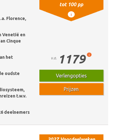
tot 100 pp
i
a. Florence,
 Venetië en
van Cinque
1179
i
an het
v.a.
de oudste
Verlengopties
Prijzen
udiosysteem,
reizen t.w.v.
26 deelnemers
2027 Voordeelweken