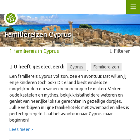
Familiereizen Cyprus
1
familiereis
in
Cyprus
Filteren
U heeft geselecteerd:
Cyprus
Familiereizen
,
Een familiereis Cyprus vol zon, zee en avontuur. Dat willen jij
en je kinderen toch ook? Dit eiland biedt eindeloze
mogelijkheden om samen herinneringen te maken. Verken
oude kastelen en mythes, bekijk kristalheldere wateren en
geniet van heerlijke lokale gerechten in gezellige dorpjes.
Jullie verblijven in fijne familiehotels mét zwembad en alles is
perfect geregeld. Laat het avontuur naar Cyprus maar
beginnen!
Lees meer >