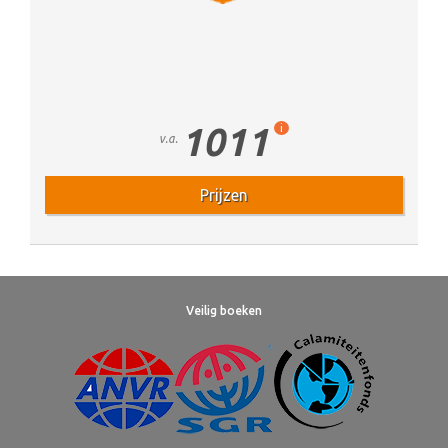
1011
i
v.a.
Prijzen
Veilig boeken