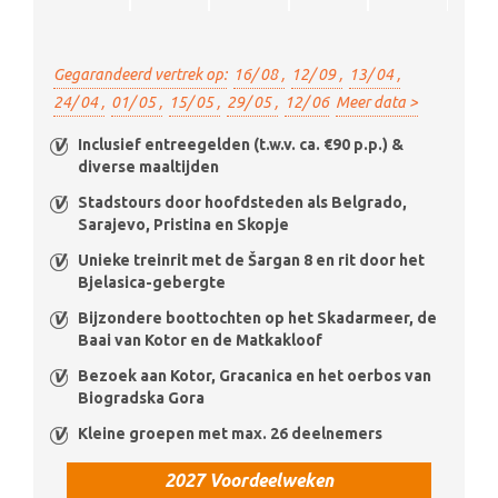
Gegarandeerd vertrek op:
16/ 08 ,
12/ 09 ,
13/ 04 ,
24/ 04 ,
01/ 05 ,
15/ 05 ,
29/ 05 ,
12/ 06
Meer data >
Inclusief entreegelden (t.w.v. ca. €90 p.p.) &
diverse maaltijden
Stadstours door hoofdsteden als Belgrado,
Sarajevo, Pristina en Skopje
Unieke treinrit met de Šargan 8 en rit door het
Bjelasica-gebergte
Bijzondere boottochten op het Skadarmeer, de
Baai van Kotor en de Matkakloof
Bezoek aan Kotor, Gracanica en het oerbos van
Biogradska Gora
Kleine groepen met max. 26 deelnemers
2027 Voordeelweken