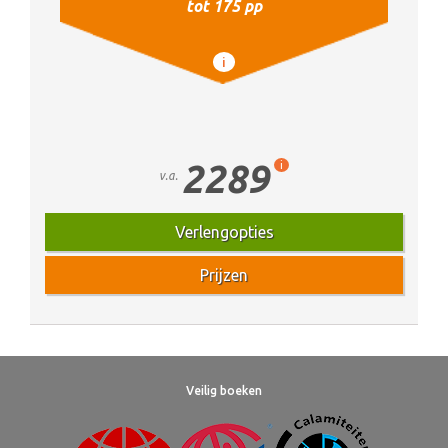
tot 175 pp
i
2289
i
v.a.
Verlengopties
Prijzen
Veilig boeken