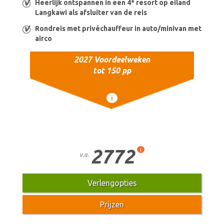
Heerlijk ontspannen in een 4* resort op eiland
Langkawi als afsluiter van de reis
Rondreis met privéchauffeur in auto/minivan met
airco
2027 Voordeelweken
tot 150 pp
i
2772
i
v.a.
Verlengopties
Prijzen