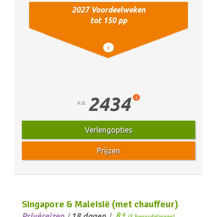
2027 Voordeelweken
tot 150 pp
i
2434
i
v.a.
Verlengopties
Prijzen
Singapore & Maleisië (met chauffeur)
8,
Privéreizen
18 dagen
6
/
/
(5 beoordelingen)