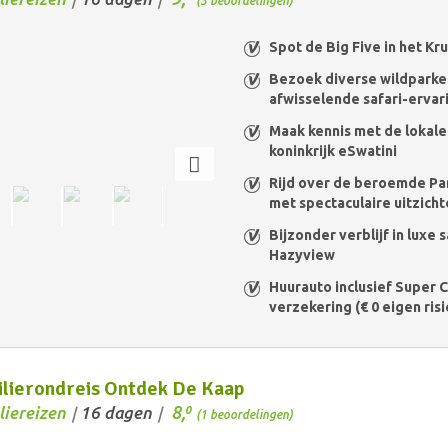
(3 beoordelingen)
Spot de Big Five in het Kr
Bezoek diverse wildparke
afwisselende safari-ervar
Maak kennis met de lokale 
koninkrijk eSwatini
Rijd over de beroemde P
met spectaculaire uitzich
Bijzonder verblijf in luxe 
Hazyview
Huurauto inclusief Super 
verzekering (€ 0 eigen risi
lierondreis Ontdek De Kaap
8,
liereizen
16 dagen
0
/
/
(1 beoordelingen)