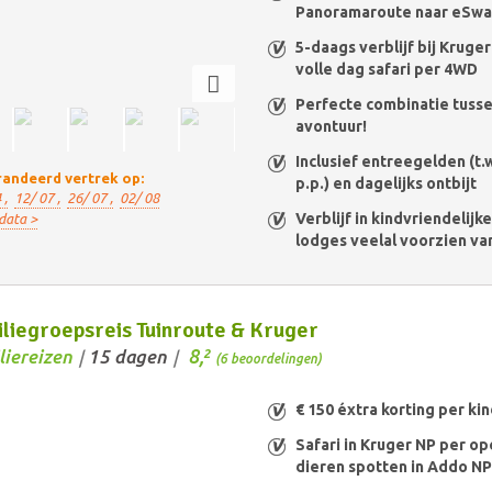
Panoramaroute naar eSwat
5-daags verblijf bij Kruger
volle dag safari per 4WD
Perfecte combinatie tusse
avontuur!
Inclusief entreegelden (t.w
andeerd vertrek op:
p.p.) en dagelijks ontbijt
 ,
12/ 07 ,
26/ 07 ,
02/ 08
Verblijf in kindvriendelijk
data >
lodges veelal voorzien v
liegroepsreis Tuinroute & Kruger
8,
liereizen
15 dagen
2
/
/
(6 beoordelingen)
€ 150 éxtra korting per kin
Safari in Kruger NP per o
dieren spotten in Addo NP