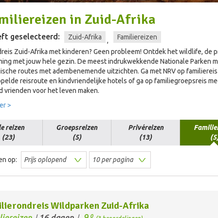
miliereizen
in
Zuid-Afrika
ft geselecteerd:
Zuid-Afrika
Familiereizen
,
reis Zuid-Afrika met kinderen? Geen probleem! Ontdek het wildlife, d
ng met jouw hele gezin. De meest indrukwekkende Nationale Parken met 
sche routes met adembenemende uitzichten. Ga met NRV op familiereis 
ppelde reisroute en kindvriendelijke hotels of ga op familiegroepsreis m
d vrienden voor het leven maken.
er >
le reizen
Groepsreizen
Privéreizen
Familie
(23)
(5)
(13)
(5
en op:
lierondreis Wildparken Zuid-Afrika
9,
liereizen
16 dagen
0
/
/