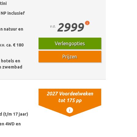
ini
 NP inclusief
2999
i
v.a.
n natuur en
Verlengopties
.v. ca. € 180
Prijzen
e hotels en
an zwembad
2027 Voordeelweken
tot 175 pp
i
d (t/m 17 jaar)
pen 4WD en