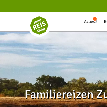
3
Acties
B
Familiereizen Z