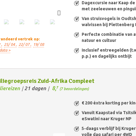
Dagexcursie naar Kaap d
met zeeleeuwen en pingu
Van struisvogels in Oudts
walvissen bij Plettenberg
Perfecte combinatie van a
andeerd vertrek op:
natuur en cultuur
 ,
25/ 04 ,
22/ 07 ,
19/ 08
Inclusief entreegelden (t.w
data >
p.p.) en dagelijks ontbijt
liegroepsreis Zuid-Afrika Compleet
8,
liereizen
21 dagen
7
/
/
(7 beoordelingen)
€ 200 éxtra korting per kin
Vanuit Kaapstad via Tsits
eSwatini naar Kruger NP
5-daags verblijf bij Kruger
volle dag safari per 4WD