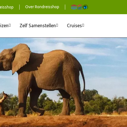
Over Rondreisshop
eisshop
eizen
Zelf Samenstellen
Cruises