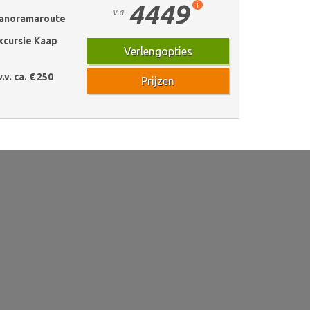
4449
i
v.a.
 Panoramaroute
xcursie Kaap
Verlengopties
.v. ca. € 250
Prijzen