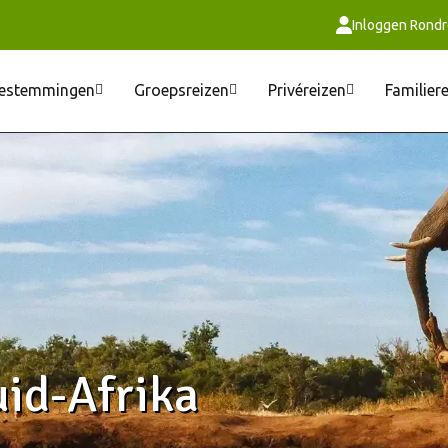
Inloggen Rondr
estemmingen
Groepsreizen
Privéreizen
Familier
uid-Afrika