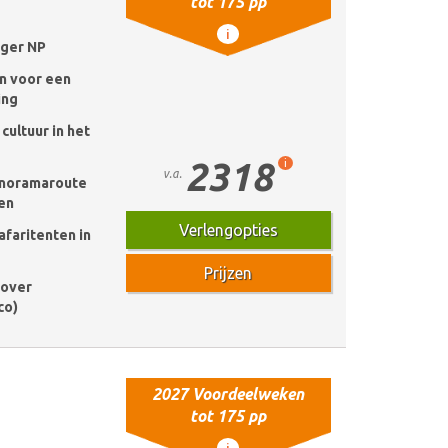
tot 175 pp
i
uger NP
n voor een
ing
cultuur in het
2318
i
v.a.
anoramaroute
ten
Verlengopties
safaritenten in
Prijzen
Cover
co)
2027 Voordeelweken
tot 175 pp