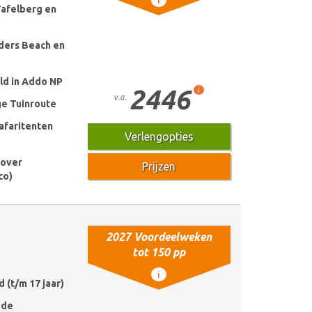
i
Tafelberg en
ders Beach en
ild in Addo NP
2446
i
v.a.
ge Tuinroute
safaritenten
Verlengopties
Cover
Prijzen
co)
2027 Voordeelweken
tot 150 pp
i
d (t/m 17 jaar)
 de