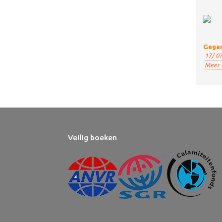
Gegar
17/ 07
Meer 
Veilig boeken