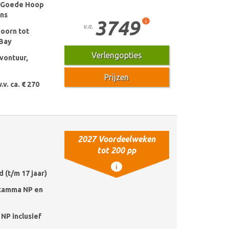
e Goede Hoop
ïns
3749
i
v.a.
hoorn tot
 Bay
Verlengopties
vontuur,
Prijzen
.v. ca. € 270
2027 Voordeelweken
tot 200 pp
i
d (t/m 17 jaar)
ikamma NP en
 NP inclusief