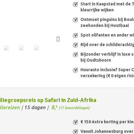
Start in Kaapstad met de 
kleurrijke wijken
Ontmoet pinguïns bij Boul
zeehonden bij Houtbaai
Spot olifanten en ander w
Rijd over de schilderachti
Bijzonder verblijf in luxe 
bij Oudtshoorn
Huurauto inclusief Super 
verzekering (€ 0 eigen risi
liegroepsreis op Safari in Zuid-Afrika
8,
liereizen
15 dagen
3
/
/
(17 beoordelingen)
€ 150 éxtra korting per kin
Vanuit Johannesburg over