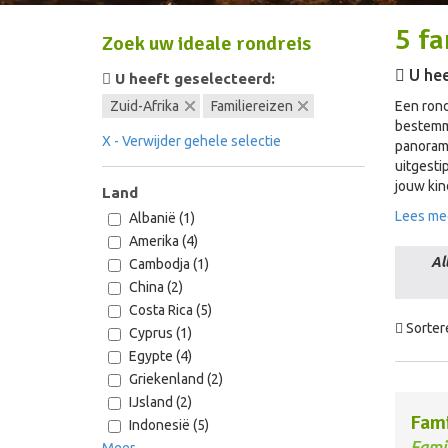
5
fa
Zoek uw ideale rondreis
U hee
U heeft geselecteerd:
Zuid-Afrika
Familiereizen
Een rond
bestemmi
X - Verwijder gehele selectie
panorami
uitgesti
jouw kin
Land
Lees me
Albanië (1)
Amerika (4)
Al
Cambodja (1)
China (2)
Costa Rica (5)
Sorter
Cyprus (1)
Egypte (4)
Griekenland (2)
IJsland (2)
Fami
Indonesië (5)
Fami
Meer...