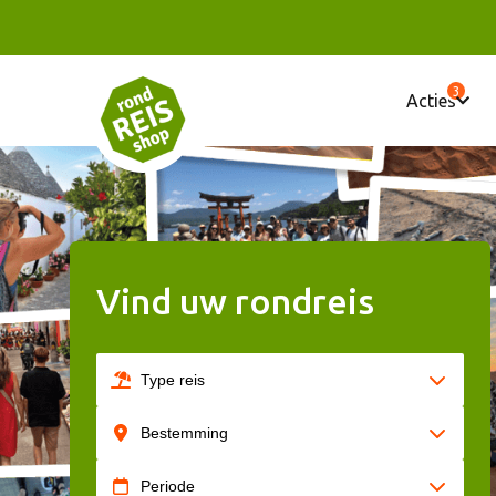
3
Acties
Vind uw rondreis