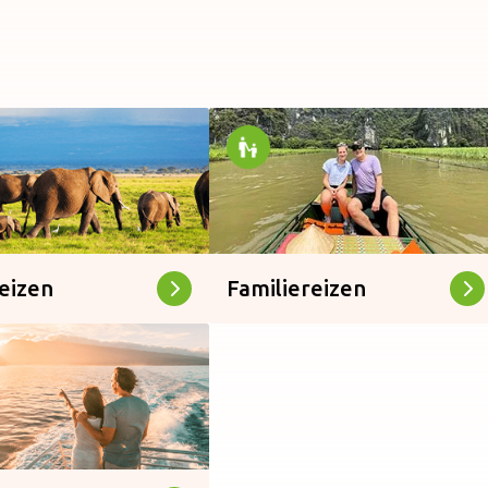
eizen
Familiereizen