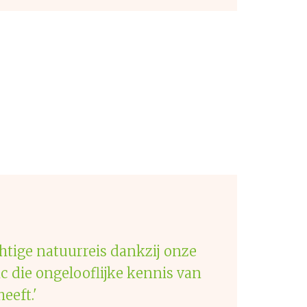
Ontdek 
10 dage
htige natuurreis dankzij onze
ic die ongelooflijke kennis van
eeft.'