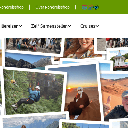
 Rondreisshop
Over Rondreisshop
iliereizen
Zelf Samenstellen
Cruises