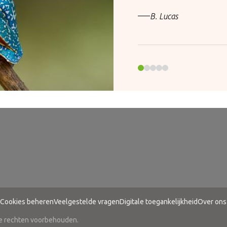
B. Lucas
Cookies beheren
Veelgestelde vragen
Digitale toegankelijkheid
Over ons
le rechten voorbehouden.