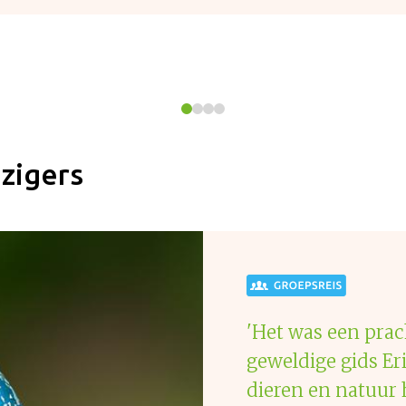
izigers
'Het was een prac
geweldige gids Er
dieren en natuur h