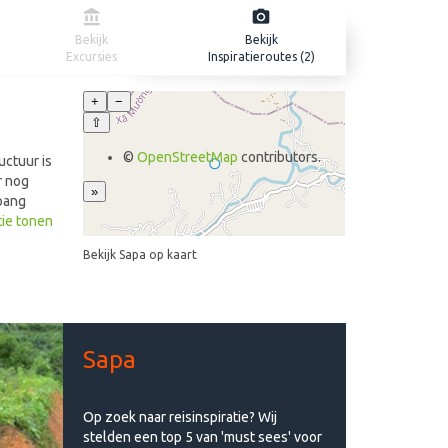
Bekijk
Bekijk
Excursies
Inspiratieroutes (2)
+
−
⇧
©
OpenStreetMap
contributors.
uctuur is
r nog
»
Hoang
ergen
tie tonen
chtige
Bekijk Sapa op kaart
Sapa
Op zoek naar reisinspiratie? Wij
stelden een top 5 van 'must sees' voor