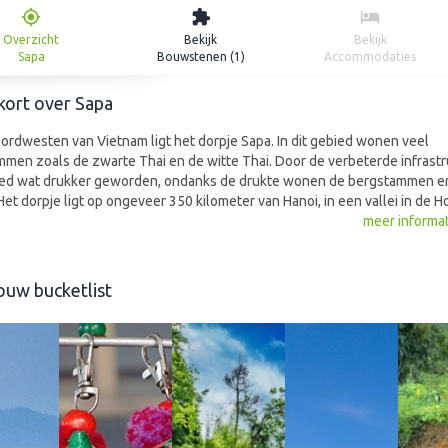
Overzicht
Bekijk
Bekijk
Sapa
Bouwstenen (1)
Accommodaties
 kort over Sapa
oordwesten van Vietnam ligt het dorpje Sapa. In dit gebied wonen veel
men zoals de zwarte Thai en de witte Thai. Door de verbeterde infrastr
ied wat drukker geworden, ondanks de drukte wonen de bergstammen e
Het dorpje ligt op ongeveer 350 kilometer van Hanoi, in een vallei in de 
gen. Het is een schitterende regio met prachtige rijstvelden die tegen b
meer informa
n, leuke dorpjes en veel groen. Sapa is de ideale uitvalbasis om deze pra
 verkennen.
ouw bucketlist