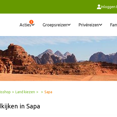
Inloggen
3
Acties
Groepsreizen
Privéreizen
Fam
isshop
>
Land kiezen
>
>
Sapa
kijken in Sapa