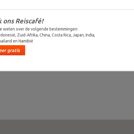
ogste
op van
am:
 ons Reiscafé!
an, in
e weten over de volgende bestemmingen:
 wachtend
ndonesië, Zuid-Afrika, China, Costa Rica, Japan, India,
egenen uit
ailand en Namibië
en die de
llen
er gratis
mmen. Wat
el van
am nog
kkelijker
 voor
liefhebbers,
levendige
tamcultuur
etnische
rheden
ze regio
 noemen.