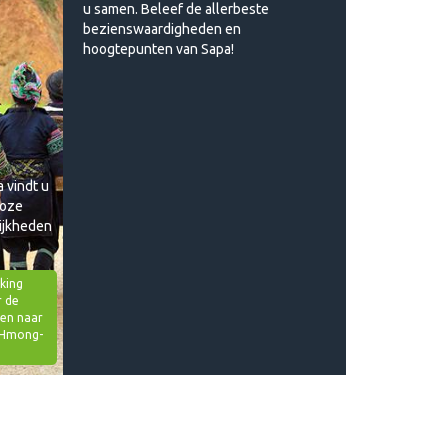
u samen. Beleef de allerbeste
bezienswaardigheden en
hoogtepunten van Sapa!
a vindt u
loze
ijkheden
ingsmogelijkheden:
king
envoudige
 de
lingen
en naar
 Hmong-
etreden
p
 tot
nnende
ochten van
e dagen.
indt u ook