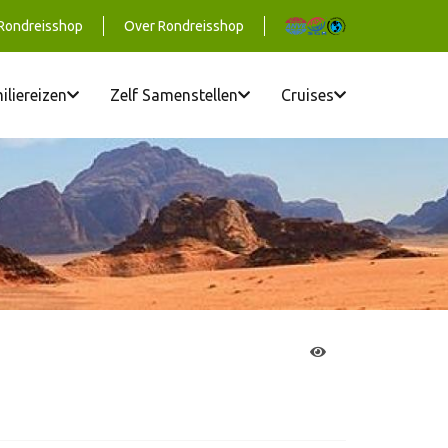
 Rondreisshop
Over Rondreisshop
iliereizen
Zelf Samenstellen
Cruises