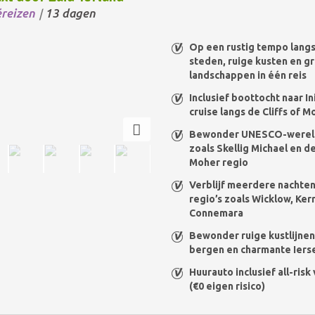
éreizen
13 dagen
/
Op een rustig tempo lang
steden, ruige kusten en g
landschappen in één reis
Inclusief boottocht naar I
cruise langs de Cliffs of M
Bewonder UNESCO-werel
zoals Skellig Michael en de
Moher regio
Verblijf meerdere nachten
regio’s zoals Wicklow, Ker
Connemara
Bewonder ruige kustlijnen
bergen en charmante Iers
Huurauto inclusief all-ris
(€0 eigen risico)