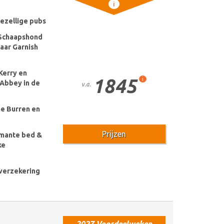
i
gezellige pubs
e Schaapshond
naar Garnish
Kerry en
1845
i
 Abbey in de
v.a.
e Burren en
Prijzen
armante bed &
ke
k verzekering