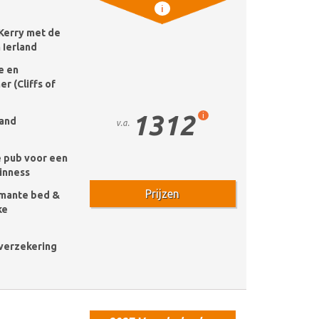
i
Kerry met de
 Ierland
e en
r (Cliffs of
1312
i
land
v.a.
e pub voor een
uinness
Prijzen
armante bed &
ke
k verzekering