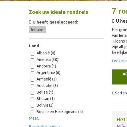
7
ro
Zoek uw ideale rondreis
U hee
U heeft geselecteerd:
Ierland
Het groe
van Ierl
Tijdens 
Land
zijn alt
heerlijk
Albanië (8)
Amerika (30)
Lees me
Andorra (1)
Argentinië (6)
Al
Armenië (3)
Australië (3)
Belize (1)
Sorter
Bhutan (1)
Bolivia (2)
Bosnië en Herzegovina (4)
Meer...
Het 
Priv
Bekijk alle landen