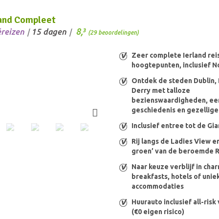
and Compleet
8,
éreizen
15 dagen
3
/
/
(29 beoordelingen)
Zeer complete Ierland reis
hoogtepunten, inclusief N
Ontdek de steden Dublin, 
Derry met talloze
bezienswaardigheden, een
geschiedenis en gezellige
Inclusief entree tot de Gi
Rij langs de Ladies View en
groen’ van de beroemde R
Naar keuze verblijf in ch
breakfasts, hotels of unie
accommodaties
Huurauto inclusief all-ris
(€0 eigen risico)