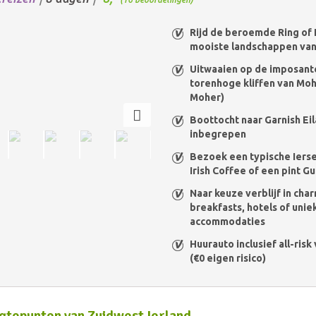
Rijd de beroemde Ring of 
mooiste landschappen van
Uitwaaien op de imposant
torenhoge kliffen van Mohe
Moher)
Boottocht naar Garnish Ei
inbegrepen
Bezoek een typische Iers
Irish Coffee of een pint G
Naar keuze verblijf in ch
breakfasts, hotels of unie
accommodaties
Huurauto inclusief all-ris
(€0 eigen risico)
tepunten van Zuidwest Ierland