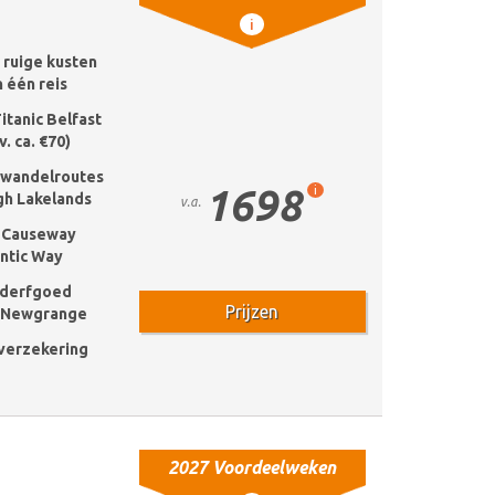
i
 ruige kusten
 één reis
itanic Belfast
. ca. €70)
 wandelroutes
1698
i
gh Lakelands
v.a.
e Causeway
antic Way
derfgoed
Prijzen
n Newgrange
k verzekering
2027 Voordeelweken