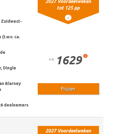
2027 Voordeelweken
tot 125 pp
i
n Zuidwest-
(t.w.v. ca.
 de
1629
i
v.a.
, Dingle
an Blarney
Prijzen
n
26 deelnemers
2027 Voordeelweken