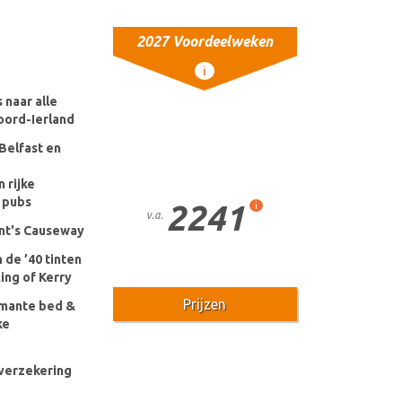
2027 Voordeelweken
i
 naar alle
oord-Ierland
Belfast en
 rijke
 pubs
2241
i
v.a.
ant's Causeway
 de ’40 tinten
ing of Kerry
Prijzen
armante bed &
ke
k verzekering