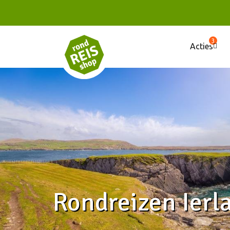
3
Acties
Rondreizen Ierl