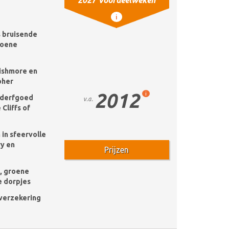
2027 Voordeelweken
i
s bruisende
roene
nishmore en
oher
2012
i
derfgoed
v.a.
 Cliffs of
 in sfeervolle
ry en
Prijzen
, groene
e dorpjes
k verzekering