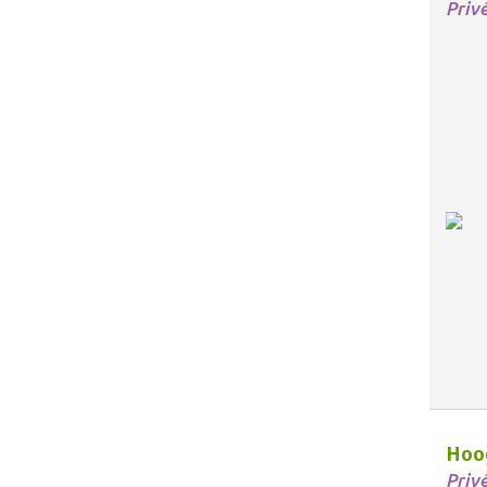
Priv
Hoog
Priv