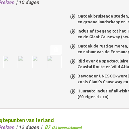
éreizen
10 dagen
/
Ontdek bruisende steden,
en groene landschappen in
Inclusief toegang tot het T
en de Giant Causeway (t.w.v
Ontdek de rustige meren,
en natuur van de Fermana
Rijd over de spectaculair
Coastal Route en Wild Atl
Bewonder UNESCO-werel
zoals Giant’s Causeway e
Huurauto inclusief all-ris
(€0 eigen risico)
tepunten van Ierland
8,
éreizen
12 dagen
3
/
/
(24 beoordelingen)