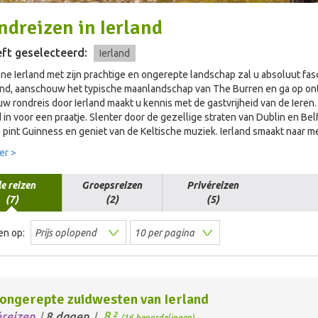
ndreizen
in
Ierland
ft geselecteerd:
Ierland
ne Ierland met zijn prachtige en ongerepte landschap zal u absoluut fas
and, aanschouw het typische maanlandschap van The Burren en ga op ontd
uw rondreis door Ierland maakt u kennis met de gastvrijheid van de Ieren.
ijd in voor een praatje. Slenter door de gezellige straten van Dublin en Be
e pint Guinness en geniet van de Keltische muziek. Ierland smaakt naar m
er >
le reizen
Groepsreizen
Privéreizen
(7)
(2)
(5)
en op:
ongerepte zuidwesten van Ierland
8,
éreizen
8 dagen
2
/
/
(16 beoordelingen)