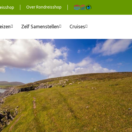
Over Rondreisshop
eisshop
reizen
Zelf Samenstellen
Cruises