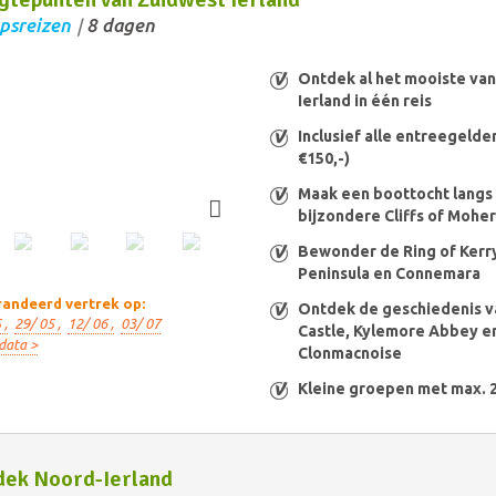
psreizen
8 dagen
/
Ontdek al het mooiste va
Ierland in één reis
Inclusief alle entreegelden 
€150,-)
Maak een boottocht langs
bijzondere Cliffs of Moher
Bewonder de Ring of Kerry
Peninsula en Connemara
andeerd vertrek op:
Ontdek de geschiedenis v
 ,
29/ 05 ,
12/ 06 ,
03/ 07
Castle, Kylemore Abbey e
data >
Clonmacnoise
Kleine groepen met max. 
dek Noord-Ierland