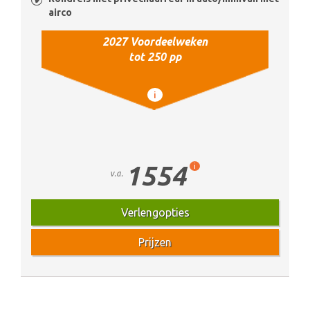
airco
2027 Voordeelweken
tot 250 pp
i
1554
i
v.a.
Verlengopties
Prijzen