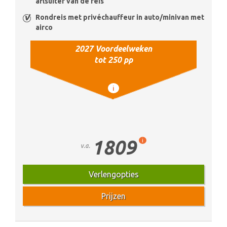
aflsuiter van de reis
Rondreis met privéchauffeur in auto/minivan met
airco
2027 Voordeelweken
tot 250 pp
i
1809
i
v.a.
Verlengopties
Prijzen