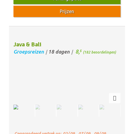
Prijzen
Java & Bali
8,
Groepsreizen
18 dagen
5
/
/
(182 beoordelingen)
Gegarandeerd vertrek op:
02/ 09 ,
07/ 09 ,
09/ 09 ,