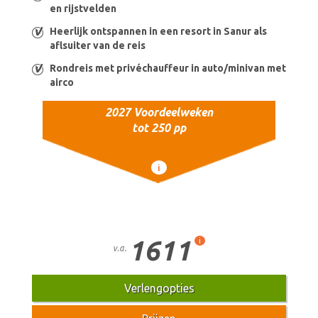
en rijstvelden
Heerlijk ontspannen in een resort in Sanur als
aflsuiter van de reis
Rondreis met privéchauffeur in auto/minivan met
airco
2027 Voordeelweken
tot 250 pp
i
1611
i
v.a.
Verlengopties