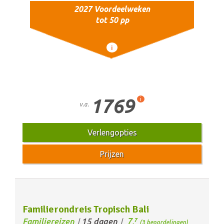
2027 Voordeelweken
tot 50 pp
i
1769
i
v.a.
Verlengopties
Prijzen
Familierondreis Tropisch Bali
7,
Familiereizen
15 dagen
7
/
/
(3 beoordelingen)