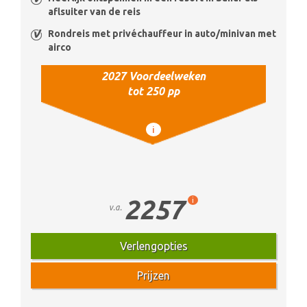
aflsuiter van de reis
Rondreis met privéchauffeur in auto/minivan met
airco
2027 Voordeelweken
tot 250 pp
i
2257
i
v.a.
Verlengopties
Prijzen