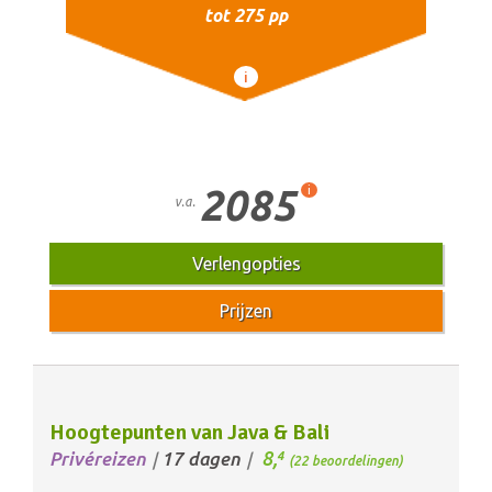
tot 275 pp
i
2085
i
v.a.
Verlengopties
Prijzen
Hoogtepunten van Java & Bali
8,
Privéreizen
17 dagen
4
/
/
(22 beoordelingen)