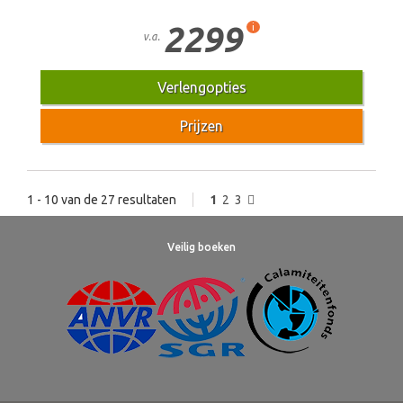
2299
i
v.a.
Verlengopties
Prijzen
1 - 10 van de 27 resultaten
1
2
3
Veilig boeken