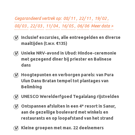
Gegarandeerd vertrek op:
08/ 11 ,
22/ 11 ,
19/ 02 ,
08/ 03 ,
22/ 03 ,
11/ 04 ,
16/ 05 ,
06/ 06
Meer data >
Inclusief excursies, alle entreegelden en diverse
maaltijden (t.w.v. €135)
Unieke NRV-avond in Ubud: Hindoe-ceremonie
met gezegend diner bij priester en Balinese
dans
Hoogtepunten en verborgen parels: van Pura
Ulun Danu Bratan tempel tot plantages van
Belimbing
UNESCO Werelderfgoed Tegalalang rijstvelden
Ontspannen afsluiten in een 4* resort in Sanur,
aan de gezellige boulevard met winkels en
restaurants en op loopafstand van het strand
Kleine groepen met max. 22 deelnemers