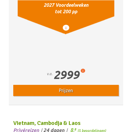
2027 Voordeelweken
tot 200 pp
i
2999
i
v.a.
Prijzen
Vietnam, Cambodja & Laos
8,
Privéreizen
24 dagen
8
/
/
(5 beoordelingen)