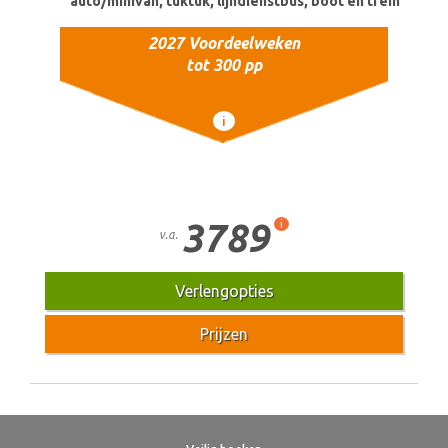
auto/minivan, tuktuk, lijndienstbus, boot en trein
2027 Voordeelweken
tot 300 pp
i
3789
i
v.a.
Verlengopties
Prijzen