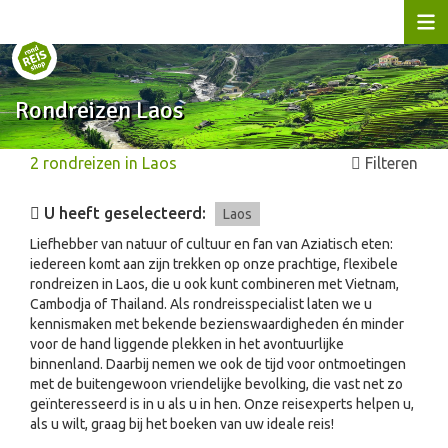
Rondreizen Laos
2
rondreizen
in
Laos
Filteren
U heeft geselecteerd:
Laos
Liefhebber van natuur of cultuur en fan van Aziatisch eten:
iedereen komt aan zijn trekken op onze prachtige, flexibele
rondreizen in Laos, die u ook kunt combineren met Vietnam,
Cambodja of Thailand. Als rondreisspecialist laten we u
kennismaken met bekende bezienswaardigheden én minder
voor de hand liggende plekken in het avontuurlijke
binnenland. Daarbij nemen we ook de tijd voor ontmoetingen
met de buitengewoon vriendelijke bevolking, die vast net zo
geïnteresseerd is in u als u in hen. Onze reisexperts helpen u,
als u wilt, graag bij het boeken van uw ideale reis!