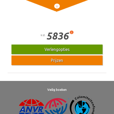
i
5836
i
v.a.
Verlengopties
Prijzen
Veilig boeken