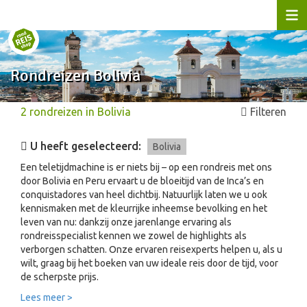
Rondreizen Bolivia
2
rondreizen
in
Bolivia
Filteren
U heeft geselecteerd:
Bolivia
Een teletijdmachine is er niets bij – op een rondreis met ons
door Bolivia en Peru ervaart u de bloeitijd van de Inca’s en
conquistadores van heel dichtbij. Natuurlijk laten we u ook
kennismaken met de kleurrijke inheemse bevolking en het
leven van nu: dankzij onze jarenlange ervaring als
rondreisspecialist kennen we zowel de highlights als
verborgen schatten. Onze ervaren reisexperts helpen u, als u
wilt, graag bij het boeken van uw ideale reis door de tijd, voor
de scherpste prijs.
Lees meer >