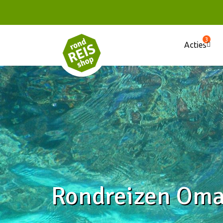
3
Acties
Rondreizen Om