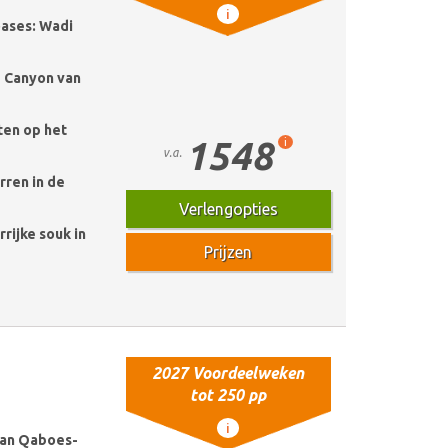
i
oases: Wadi
d Canyon van
en op het
1548
i
v.a.
rren in de
Verlengopties
rijke souk in
Prijzen
2027 Voordeelweken
tot 250 pp
i
tan Qaboes-