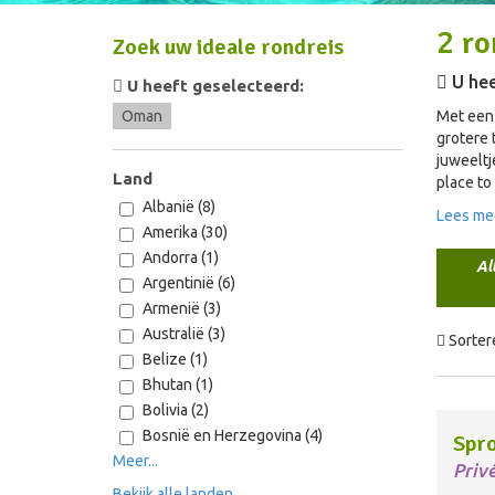
2
ro
Zoek uw ideale rondreis
U hee
U heeft geselecteerd:
Oman
Met een 
grotere 
juweeltj
Land
place to
Albanië (8)
Lees me
Amerika (30)
Andorra (1)
Al
Argentinië (6)
Armenië (3)
Australië (3)
Sorter
Belize (1)
Bhutan (1)
Bolivia (2)
Bosnië en Herzegovina (4)
Spr
Meer...
Priv
Bekijk alle landen