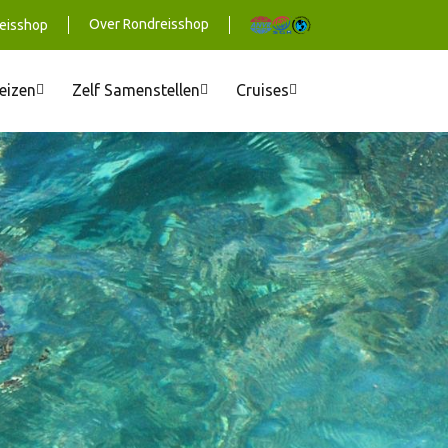
Over Rondreisshop
eisshop
reizen
Zelf Samenstellen
Cruises