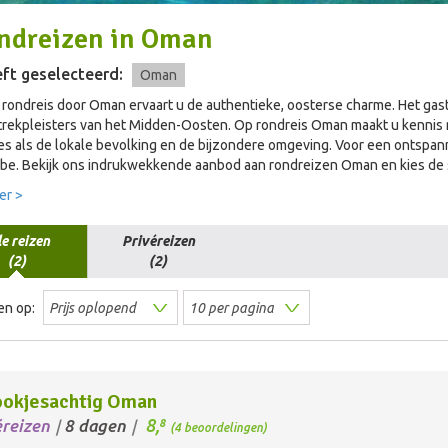
ndreizen
in
Oman
ft geselecteerd:
Oman
rondreis door Oman ervaart u de authentieke, oosterse charme. Het gastvr
trekpleisters van het Midden-Oosten. Op rondreis Oman maakt u kennis
es als de lokale bevolking en de bijzondere omgeving. Voor een ontspann
 be. Bekijk ons indrukwekkende aanbod aan rondreizen Oman en kies de sp
er >
le reizen
Privéreizen
(2)
(2)
en op:
ookjesachtig Oman
8,
éreizen
8 dagen
8
/
/
(4 beoordelingen)