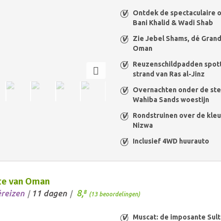
Ontdek de spectaculaire 
Bani Khalid & Wadi Shab
Zie Jebel Shams, dé Gran
Oman
Reuzenschildpadden spott
strand van Ras al-Jinz
Overnachten onder de ste
Wahiba Sands woestijn
Rondstruinen over de kleur
Nizwa
Inclusief 4WD huurauto
te van Oman
8,
éreizen
11 dagen
8
/
/
(13 beoordelingen)
Muscat: de imposante Sul