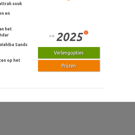
ttrah souk
en en
an het
2025
i
hdar
v.a.
 Wahiba Sands
Verlengopties
en op het
Prijzen