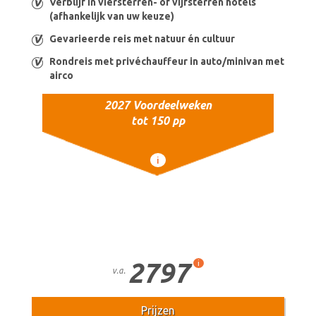
Verblijf in viersterren- of vijfsterren hotels
(afhankelijk van uw keuze)
Gevarieerde reis met natuur én cultuur
Rondreis met privéchauffeur in auto/minivan met
airco
2027 Voordeelweken
tot 150 pp
i
2797
i
v.a.
Prijzen