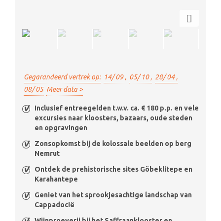
Gegarandeerd vertrek op:
14/ 09 ,
05/ 10 ,
28/ 04 ,
08/ 05
Meer data >
Inclusief entreegelden t.w.v. ca. € 180 p.p. en vele
excursies naar kloosters, bazaars, oude steden
en opgravingen
Zonsopkomst bij de kolossale beelden op berg
Nemrut
Ontdek de prehistorische sites Göbeklitepe en
Karahantepe
Geniet van het sprookjesachtige landschap van
Cappadocië
Wijnproeverij bij het Saffraanklooster en