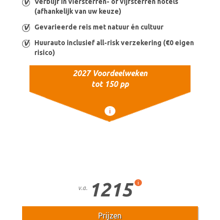
Verblijf in viersterren- of vijfsterren hotels
(afhankelijk van uw keuze)
Gevarieerde reis met natuur én cultuur
Huurauto inclusief all-risk verzekering (€0 eigen
risico)
2027 Voordeelweken
tot 150 pp
i
1215
i
v.a.
Prijzen