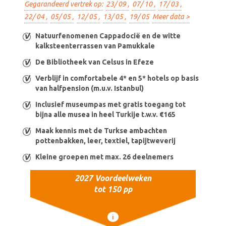
Gegarandeerd vertrek op:
23/ 09 ,
07/ 10 ,
17/ 03 ,
22/ 04 ,
05/ 05 ,
12/ 05 ,
13/ 05 ,
19/ 05
Meer data >
Natuurfenomenen Cappadocië en de witte
kalksteenterrassen van Pamukkale
De Bibliotheek van Celsus in Efeze
Verblijf in comfortabele 4* en 5* hotels op basis
van halfpension (m.u.v. Istanbul)
Inclusief museumpas met gratis toegang tot
bijna alle musea in heel Turkije t.w.v. €165
Maak kennis met de Turkse ambachten
pottenbakken, leer, textiel, tapijtweverij
Kleine groepen met max. 26 deelnemers
2027 Voordeelweken
tot 150 pp
i