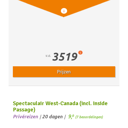
i
3519
i
v.a.
Prijzen
Spectaculair West-Canada (incl. Inside
Passage)
9,
Privéreizen
20 dagen
0
/
/
(7 beoordelingen)