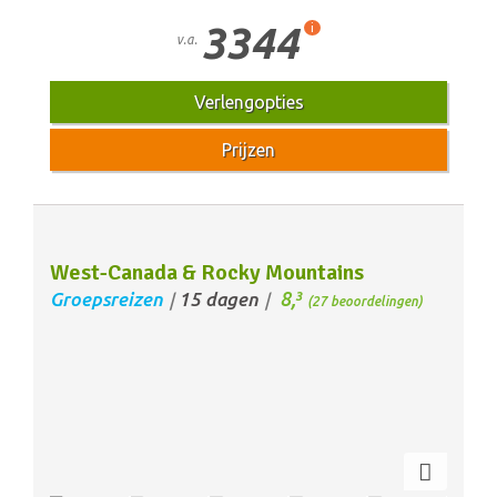
3344
i
v.a.
Verlengopties
Prijzen
West-Canada & Rocky Mountains
8,
Groepsreizen
15 dagen
3
/
/
(27 beoordelingen)