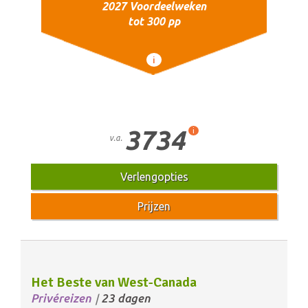
2027 Voordeelweken
tot 300 pp
i
3734
i
v.a.
Verlengopties
Prijzen
Het Beste van West-Canada
Privéreizen
23 dagen
/