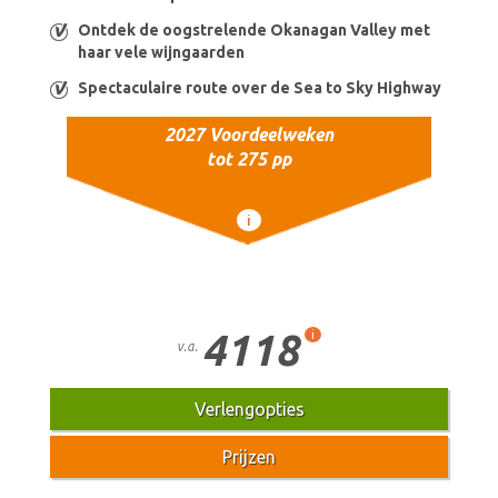
Ontdek de oogstrelende Okanagan Valley met
haar vele wijngaarden
Spectaculaire route over de Sea to Sky Highway
2027 Voordeelweken
tot 275 pp
i
4118
i
v.a.
Verlengopties
Prijzen