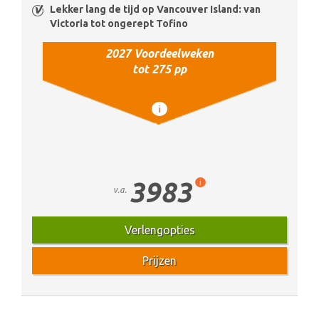
Lekker lang de tijd op Vancouver Island: van
Victoria tot ongerept Tofino
2027 Voordeelweken
tot 275 pp
i
3983
i
v.a.
Verlengopties
Prijzen