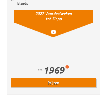
Islands
2027 Voordeelweken
tot 50 pp
i
1969
i
v.a.
Prijzen