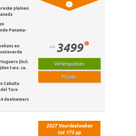
i
oreske pleinen
ranada
en
ende Panama-
3499
i
oekans en
v.a.
 Monteverde
tuguero (incl.
Verlengopties
den t.w.v. ca.
Prijzen
n Cahuita
 del Toro
24 deelnemers
2027 Voordeelweken
tot 175 pp