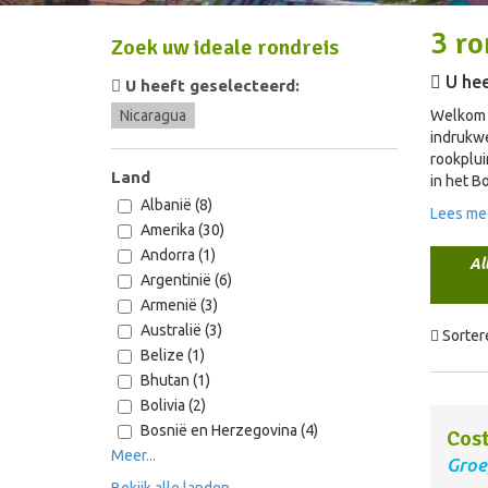
3
ro
Zoek uw ideale rondreis
U hee
U heeft geselecteerd:
Nicaragua
Welkom i
indrukw
rookplui
Land
in het B
Albanië (8)
Lees me
Amerika (30)
Andorra (1)
Al
Argentinië (6)
Armenië (3)
Australië (3)
Sorter
Belize (1)
Bhutan (1)
Bolivia (2)
Bosnië en Herzegovina (4)
Cost
Meer...
Groe
Bekijk alle landen