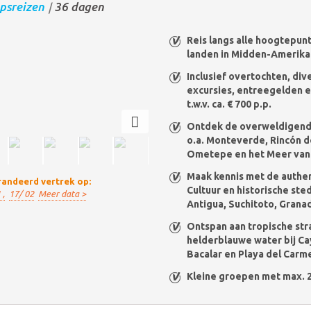
psreizen
36 dagen
/
Reis langs alle hoogtepun
landen in Midden-Amerika
Inclusief overtochten, div
excursies, entreegelden en
t.w.v. ca. € 700 p.p.
Ontdek de overweldigend
o.a. Monteverde, Rincón de 
Ometepe en het Meer van 
Maak kennis met de authe
andeerd vertrek op:
Cultuur en historische ste
 ,
17/ 02
Meer data >
Antigua, Suchitoto, Granad
Ontspan aan tropische str
helderblauwe water bij Ca
Bacalar en Playa del Carm
Kleine groepen met max. 