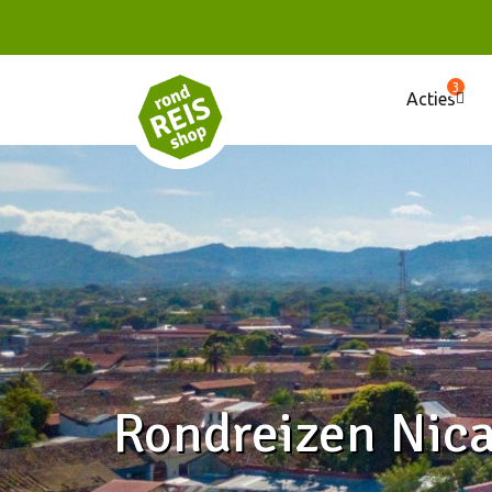
3
Acties
Rondreizen Nic