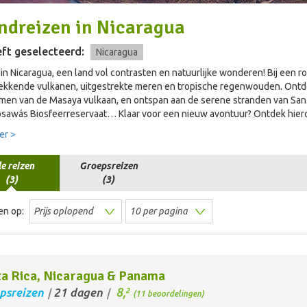
ndreizen
in
Nicaragua
ft geselecteerd:
Nicaragua
n Nicaragua, een land vol contrasten en natuurlijke wonderen! Bij een ro
ekkende vulkanen, uitgestrekte meren en tropische regenwouden. Ontd
men van de Masaya vulkaan, en ontspan aan de serene stranden van San 
osawás Biosfeerreservaat… Klaar voor een nieuw avontuur? Ontdek hier
er >
le reizen
Groepsreizen
(3)
(3)
en op:
a Rica, Nicaragua & Panama
8,
psreizen
21 dagen
2
/
/
(11 beoordelingen)