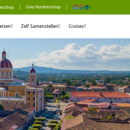
Over Rondreisshop
eisshop
reizen
Zelf Samenstellen
Cruises