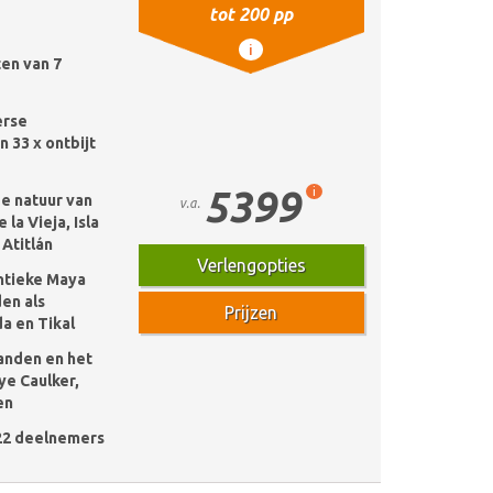
tot 200 pp
i
ten van 7
erse
 33 x ontbijt
5399
i
e natuur van
v.a.
la Vieja, Isla
Atitlán
Verlengopties
ntieke Maya
den als
Prijzen
a en Tikal
anden en het
ye Caulker,
en
22 deelnemers