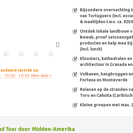
Bijzondere overnachting i
van Tortuguero (incl. excu
& maaltijden t.w.v. ca. €250
Ontdek lokale landbouw v
Bewak, proef seizoensg
producten en help mee bij
(incl. lunch)
Kloosters, kathedralen en
architectuur in Granada e
andeerd vertrek op:
Vulkanen, hangbruggen en 
 ,
17/ 02 ,
11/ 03
Meer data >
Fortuna en Monteverde
Relaxen op de stranden va
Toro en Cahuita (Caribisch
Kleine groepen met max. 
nd Tour door Midden-Amerika