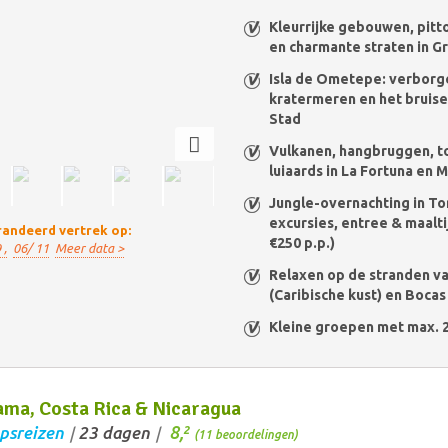
Kleurrijke gebouwen, pitt
en charmante straten in G
Isla de Ometepe: verborg
kratermeren en het bruis
Stad
Vulkanen, hangbruggen, t
luiaards in La Fortuna en
Jungle-overnachting in Tor
excursies, entree & maaltij
andeerd vertrek op:
€250 p.p.)
 ,
06/ 11
Meer data >
Relaxen op de stranden va
(Caribische kust) en Bocas
Kleine groepen met max. 
ma, Costa Rica & Nicaragua
8,
psreizen
23 dagen
2
/
/
(11 beoordelingen)