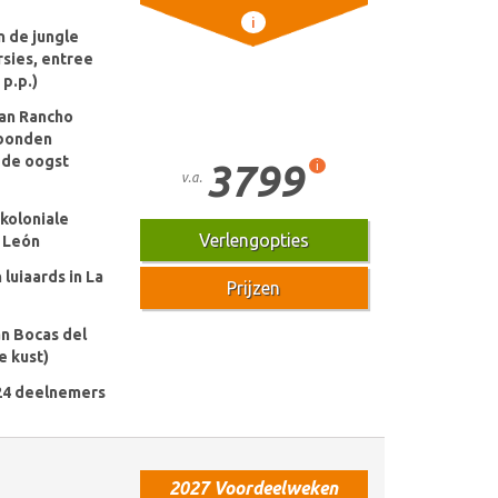
i
n de jungle
rsies, entree
 p.p.)
an Rancho
ebonden
 de oogst
3799
i
v.a.
 koloniale
Verlengopties
n León
luiaards in La
Prijzen
n Bocas del
e kust)
24 deelnemers
2027 Voordeelweken