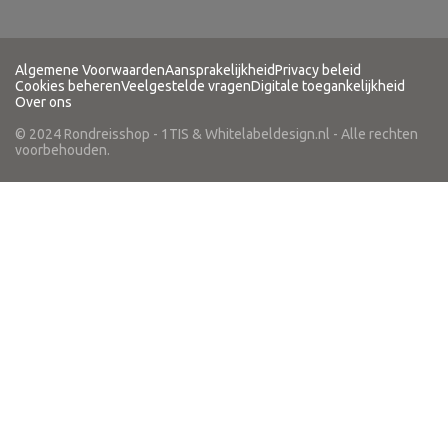
Algemene Voorwaarden
Aansprakelijkheid
Privacy beleid
Cookies beheren
Veelgestelde vragen
Digitale toegankelijkheid
Over ons
© 2024 Rondreisshop - 1TIS & Whitelabeldesign.nl - Alle rechten
voorbehouden.