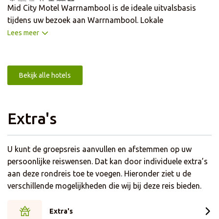
Mid City Motel Warrnambool is de ideale uitvalsbasis
tijdens uw bezoek aan Warrnambool. Lokale
bezienswaardigheden zijn onder andere Warrnambool
Lees meer
Art Gallery, Botanic Gardens en het Flagstaff Hill
Maritime Museum. Spectaculaire stukken kustlijn met
fantastische stranden liggen op minder dan 5 minuten
Bekijk alle hotels
rijden. Er is dus meer dan genoeg te doen in de buurt.
Naast dat het hotel een centrale ligging heeft, is het ook
voorzien van vele faciliteiten. Het hotel heeft een gezellig
Extra's
restaurant waar u kunt genieten van verschillende
gerechten en een buitenzwembad voor het nemen van een
frisse duik. De kamers zijn voorzien van een TV en gratis
U kunt de groepsreis aanvullen en afstemmen op uw
WiFi, airconditioning voor de warme dagen en een
persoonlijke reiswensen. Dat kan door individuele extra’s
badkamer met bad en/of douche en föhn.
aan deze rondreis toe te voegen. Hieronder ziet u de
verschillende mogelijkheden die wij bij deze reis bieden.
Extra's