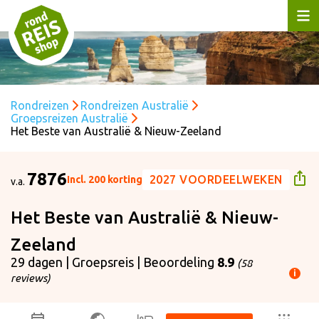
Rondreizen
Rondreizen Australië
Groepsreizen Australië
Het Beste van Australië & Nieuw-Zeeland
7876
2027 VOORDEELWEKEN
Incl. 200 korting
v.a.
Het Beste van Australië & Nieuw-
Zeeland
29 dagen | Groepsreis | Beoordeling
8.9
(58
i
reviews)
ijs p.p. is gebaseerd op: