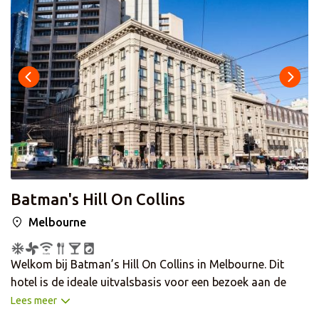
Batman's Hill On Collins
Melbourne
Welkom bij Batman’s Hill On Collins in Melbourne. Dit
hotel is de ideale uitvalsbasis voor een bezoek aan de
prachtige stad Melbourne. Op steenworp afstand van het
Lees meer
hotel vindt u Hardware Lane, Degraves Street, Crown