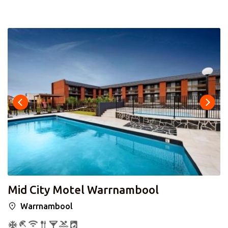
Casino, Etihad stadium en het winkelcentrum Bourke
Street Mall. Vergeet ook zeker niet Eureka Skydeck 88,
ArtVo en National Gallery of Victoria te bezoeken welke
ook allemaal op loopafstand van het hotel liggen! Om uw
bezoek aan deze wereldstad gemakkelijker te maken kunt
u ervoor kiezen om het treinstation Southern Cross,
tegenover het hotel, te gebruiken. Het hotel beschikt over
twee stijlvolle restaurants en bars, een lounge om tot rust
te komen en een fitnesscentrum om uw verblijf nog
specialer te maken. De kamers van dit charmante hotel
zijn gezellig ingericht en voorzien van gratis WiFi, TV,
thee- en koffiefaciliteiten, airconditioning en een
badkamer met bad en/of douche. Tijdens uw verblijf bij
Batman’s Hill On Collins ligt Melbourne aan uw voeten!
Mid City Motel Warrnambool
Warrnambool