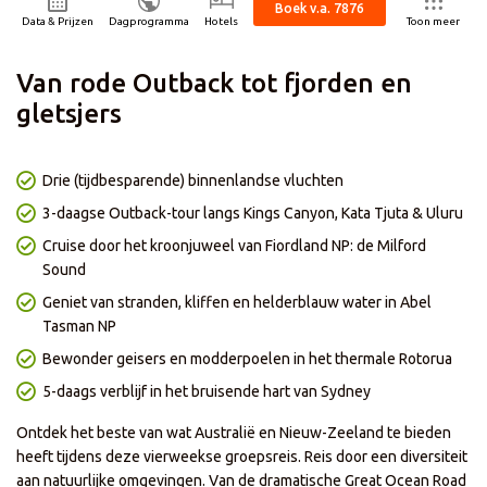
ertrekdatum
23-01-2027
Boek v.a. 7876
isduur
29 dagen
Data & Prijzen
Dagprogramma
Hotels
Toon meer
ntal personen
2 volwassenen
cl. 200 korting
- Enkel geldig voor nieuwe boekingen met vertrek in 2027
Van rode Outback tot fjorden en
- Korting is niet geldig bij het afnemen van enkel het reisgedeelte
- Korting is niet geldig op onze zelf samenstellen reizen
gletsjers
- Prijzen en kortingen kunnen dagelijks verschillen per reis of
vertrekdatum
- Korting is al in de prijs verwerkt
- De actie loopt t/m 18 augustus
Drie (tijdbesparende) binnenlandse vluchten
3-daagse Outback-tour langs Kings Canyon, Kata Tjuta & Uluru
Cruise door het kroonjuweel van Fiordland NP: de Milford
Sound
Geniet van stranden, kliffen en helderblauw water in Abel
Tasman NP
Bewonder geisers en modderpoelen in het thermale Rotorua
5-daags verblijf in het bruisende hart van Sydney
Ontdek het beste van wat Australië en Nieuw-Zeeland te bieden
heeft tijdens deze vierweekse groepsreis. Reis door een diversiteit
aan natuurlijke omgevingen. Van de dramatische Great Ocean Road