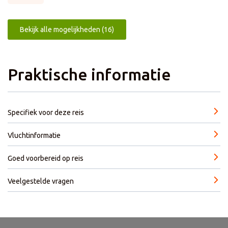
Bekijk alle mogelijkheden (16)
Praktische informatie
Specifiek voor deze reis
Vluchtinformatie
Goed voorbereid op reis
Veelgestelde vragen
Extra's
Dagprogramma
Hotels
Reisleiding
Praktische informatie