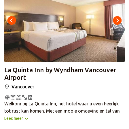
La Quinta Inn by Wyndham Vancouver
Airport
Vancouver
Welkom bij La Quinta Inn, het hotel waar u even heerlijk
tot rust kan komen. Met een mooie omgeving en tal van
restaurants en attracties in de buurt is dit hotel de ideale
Lees meer
uitvalsbasis tijdens uw bezoek aan Richmond