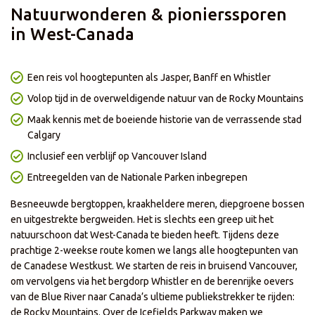
- Enkel geldig voor nieuwe boekingen met vertrek in 2027
Natuurwonderen & pionierssporen
- Korting is niet geldig bij het afnemen van enkel het reisgedeelte
- Korting is niet geldig op onze zelf samenstellen reizen
in West-Canada
- Prijzen en kortingen kunnen dagelijks verschillen per reis of
vertrekdatum
- Korting is al in de prijs verwerkt
- De actie loopt t/m 18 augustus
Een reis vol hoogtepunten als Jasper, Banff en Whistler
Volop tijd in de overweldigende natuur van de Rocky Mountains
Maak kennis met de boeiende historie van de verrassende stad
Calgary
Inclusief een verblijf op Vancouver Island
Entreegelden van de Nationale Parken inbegrepen
Besneeuwde bergtoppen, kraakheldere meren, diepgroene bossen
en uitgestrekte bergweiden. Het is slechts een greep uit het
natuurschoon dat West-Canada te bieden heeft. Tijdens deze
prachtige 2-weekse route komen we langs alle hoogtepunten van
de Canadese Westkust. We starten de reis in bruisend Vancouver,
om vervolgens via het bergdorp Whistler en de berenrijke oevers
van de Blue River naar Canada’s ultieme publiekstrekker te rijden:
de Rocky Mountains. Over de Icefields Parkway maken we