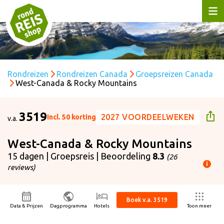
Rondreizen
Rondreizen Canada
Groepsreizen Canada
West-Canada & Rocky Mountains
3519
2027 VOORDEELWEKEN
Incl. 50 korting
v.a.
West-Canada & Rocky Mountains
15 dagen | Groepsreis | Beoordeling
8.3
(26
i
reviews)
ijs p.p. is gebaseerd op:
ertrekdatum
04-09-2026
Boek v.a. 3519
isduur
15 dagen
Data & Prijzen
Dagprogramma
Hotels
Toon meer
ntal personen
2 volwassenen
cl. 50 korting