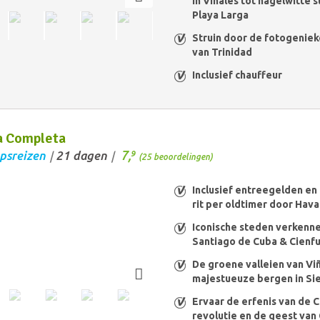
in Viñales tot hagelwitte s
Playa Larga
Struin door de fotogeniek
van Trinidad
Inclusief chauffeur
a Completa
7,
psreizen
21 dagen
9
/
/
(25 beoordelingen)
Inclusief entreegelden en 
rit per oldtimer door Hav
Iconische steden verkenne
Santiago de Cuba & Cienf
De groene valleien van Vi
majestueuze bergen in Si
Ervaar de erfenis van de 
revolutie en de geest van