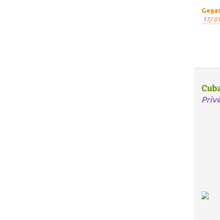
Gegar
17/ 01
Cub
Priv