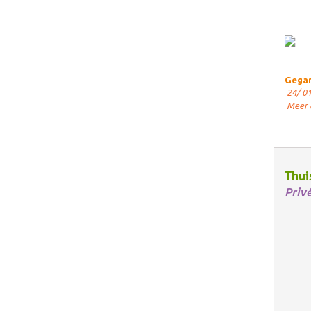
Gegar
24/ 01
Meer 
Thui
Priv