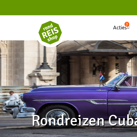
3
Acties
Rondreizen Cub