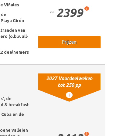
ne Viñales
2399
i
v.a.
j de
Playa Girón
stranden van
ro (o.b.v. all-
Prijzen
22 deelnemers
2027 Voordeelweken
tot 250 pp
i
es’, de
d & breakfast
e Cuba en de
roene valleien
i