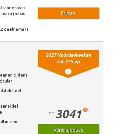
stranden van
Prijzen
avaca (o.b.v.
22 deelnemers
2027 Voordeelweken
tot 275 pp
i
kennen tijdens
ticular
ntdek heel
aar Fidel
3041
i
te
v.a.
ultuur en
Verlengopties