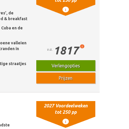
tot 250 pp
i
res’, de
d & breakfast
e Cuba en de
roene valleien
1817
i
tranden in
v.a.
tige straatjes
Verlengopties
Prijzen
2027 Voordeelweken
tot 250 pp
i
ndste