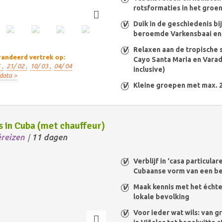
rotsformaties in het groe
Duik in de geschiedenis bi
beroemde Varkensbaai en 
Relaxen aan de tropische 
andeerd vertrek op:
Cayo Santa Maria en Varade
 ,
21/ 02 ,
10/ 03 ,
04/ 04
inclusive)
data >
Kleine groepen met max. 
s in Cuba (met chauffeur)
éreizen
11 dagen
/
Verblijf in ‘casa particular
Cubaanse vorm van een be
Maak kennis met het écht
lokale bevolking
Voor ieder wat wils: van g