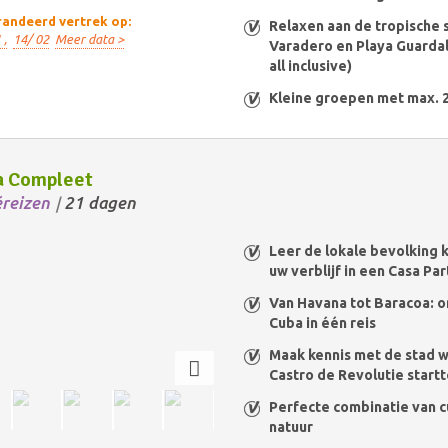
andeerd vertrek op:
Relaxen aan de tropische 
 ,
14/ 02
Meer data >
Varadero en Playa Guardal
all inclusive)
Kleine groepen met max. 
a Compleet
éreizen
21 dagen
/
Leer de lokale bevolking 
uw verblijf in een Casa Par
Van Havana tot Baracoa: o
Cuba in één reis
Maak kennis met de stad w
Castro de Revolutie start
Perfecte combinatie van c
natuur