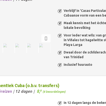
Verblijf in ‘Casas Particula
Cubaanse vorm van een be
Maak kennis met het écht
lokale bevolking
Voor ieder wat wils: van g
in Viñales tot hagelwitte s
Playa Larga
Dwaal door de schilderach
van Trinidad
Inclusief huurauto
entiek Cuba (o.b.v. transfers)
8,
éreizen
12 dagen
0
/
/
(4 beoordelingen)
In 12 dagen langs de beke