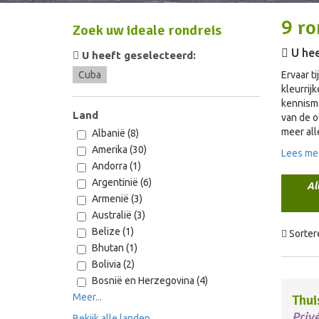
9
ro
Zoek uw ideale rondreis
U hee
U heeft geselecteerd:
Cuba
Ervaar t
kleurrij
kennisma
Land
van de o
meer all
Albanië (8)
Amerika (30)
Lees me
Andorra (1)
Argentinië (6)
Al
Armenië (3)
Australië (3)
Belize (1)
Sorter
Bhutan (1)
Bolivia (2)
Bosnië en Herzegovina (4)
Meer...
Thui
Priv
Bekijk alle landen