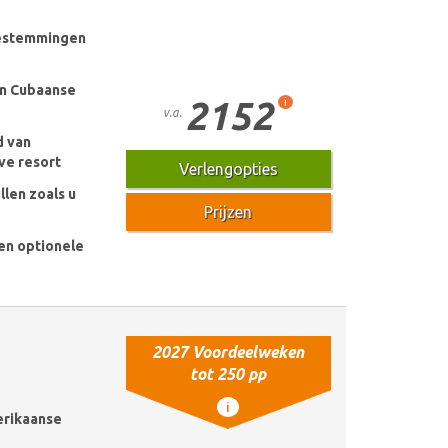
bestemmingen
 én Cubaanse
2152
i
v.a.
d van
ive resort
Verlengopties
llen zoals u
Prijzen
 en optionele
2027 Voordeelweken
tot 250 pp
i
erikaanse