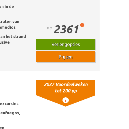
n in de
traten van
2361
i
Remedios
v.a.
an het strand
lusive
Verlengopties
Prijzen
2027 Voordeelweken
tot 200 pp
i
 excursies
Cienfuegos,
nen