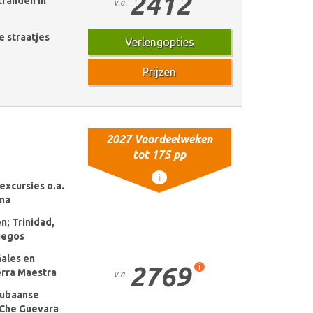
2412
tranden in
v.a.
e straatjes
Verlengopties
Prijzen
2027 Voordeelweken
tot 175 pp
i
excursies o.a.
ana
n; Trinidad,
uegos
ñales en
2769
i
erra Maestra
v.a.
Cubaanse
 Che Guevara