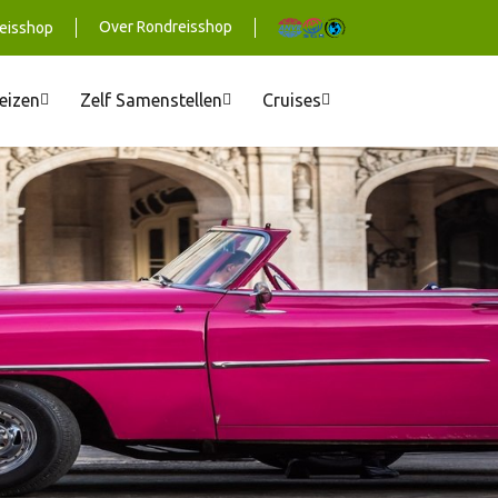
Over Rondreisshop
eisshop
reizen
Zelf Samenstellen
Cruises