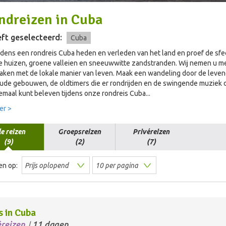
ndreizen
in
Cuba
ft geselecteerd:
Cuba
ijdens een rondreis Cuba heden en verleden van het land en proef de sfee
ke huizen, groene valleien en sneeuwwitte zandstranden. Wij nemen u m
ken met de lokale manier van leven. Maak een wandeling door de levend
ude gebouwen, de oldtimers die er rondrijden en de swingende muziek d
emaal kunt beleven tijdens onze rondreis Cuba...
er >
le reizen
Groepsreizen
Privéreizen
(9)
(2)
(7)
en op:
s in Cuba
éreizen
11 dagen
/