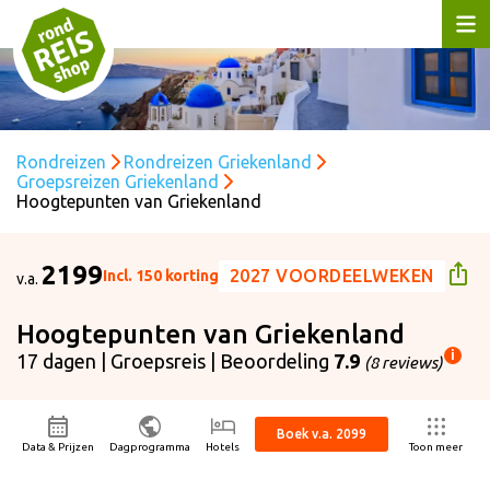
Rondreizen
Rondreizen Griekenland
Groepsreizen Griekenland
Hoogtepunten van Griekenland
2199
2027 VOORDEELWEKEN
Incl. 150 korting
v.a.
Hoogtepunten van Griekenland
i
17 dagen | Groepsreis | Beoordeling
7.9
(8 reviews)
ijs p.p. is gebaseerd op:
ertrekdatum
24-05-2026
Boek v.a. 2099
isduur
17 dagen
Data & Prijzen
Dagprogramma
Hotels
Toon meer
ntal personen
2 volwassenen
cl. 150 korting