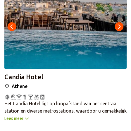
in de gehele accommodatie. De kamers zijn comfortabel
ingericht en voorzien van airconditioning, tv en een
badkamer met bad of douche, föhn en gratis
toiletartikelen.
Candia Hotel
Athene
Het Candia Hotel ligt op loopafstand van het centraal
station en diverse metrostations, waardoor u gemakkelijk
Athene kunt ontdekken. Vanaf het dakterras heeft u een
Lees meer
prachtig uitzicht op de Akropolis en kunt u een