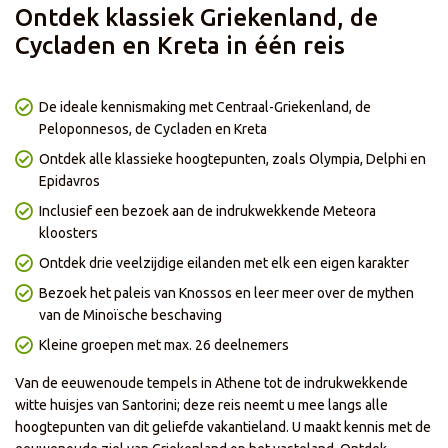
- Enkel geldig voor nieuwe boekingen met vertrek in 2027
​Ontdek klassiek Griekenland, de
- Korting is niet geldig bij het afnemen van enkel het reisgedeelte
- Korting is niet geldig op onze zelf samenstellen reizen
Cycladen en Kreta in één reis
- Prijzen en kortingen kunnen dagelijks verschillen per reis of
vertrekdatum
- Korting is al in de prijs verwerkt
- De actie loopt t/m 18 augustus
De ideale kennismaking met Centraal-Griekenland, de
Peloponnesos, de Cycladen en Kreta
Ontdek alle klassieke hoogtepunten, zoals Olympia, Delphi en
Epidavros
Inclusief een bezoek aan de indrukwekkende Meteora
kloosters
Ontdek drie veelzijdige eilanden met elk een eigen karakter
Bezoek het paleis van Knossos en leer meer over de mythen
van de Minoïsche beschaving
Kleine groepen met max. 26 deelnemers
Van de eeuwenoude tempels in Athene tot de indrukwekkende
witte huisjes van Santorini; deze reis neemt u mee langs alle
hoogtepunten van dit geliefde vakantieland. U maakt kennis met de