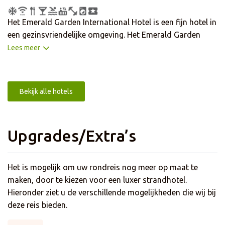
Het Emerald Garden International Hotel is een fijn hotel in
een gezinsvriendelijke omgeving. Het Emerald Garden
International Hotel ligt in het centrum van Medan, op
Lees meer
korte afstand van diverse bezienswaardigheden en
winkelmogelijkheden. Het hotel beschikt over twee
restaurants met Indonesische en internationale
Bekijk alle hotels
gerechten, bar, spa, sportfaciliteiten en gratis WiFi.
Tevens kunt u een duik nemen in het grote
buitenzwembad. Er is een tafeltennistafel, een tennisbaan
Upgrades/Extra’s
en karaoke aanwezig. De kamer is voorzien van airco,
minibar, TV, koffie-/theefaciliteiten en badkamer met bad
of douche.
Het is mogelijk om uw rondreis nog meer op maat te
maken, door te kiezen voor een luxer strandhotel.
Hieronder ziet u de verschillende mogelijkheden die wij bij
deze reis bieden.