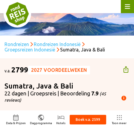
Rondreizen
Rondreizen Indonesië
Groepsreizen Indonesië
Sumatra, Java & Bali
2799
2027 VOORDEELWEKEN
v.a.
Sumatra, Java & Bali
22 dagen | Groepsreis | Beoordeling
7.9
(45
i
reviews)
ijs p.p. is gebaseerd op:
ertrekdatum
14-09-2026
Boek v.a. 2599
isduur
22 dagen
Data & Prijzen
Dagprogramma
Hotels
Toon meer
ntal personen
2 volwassenen
cl. 175 korting