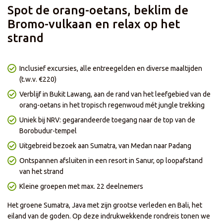
- Enkel geldig voor nieuwe boekingen met vertrek in 2027
Spot de orang-oetans, beklim de
- Korting is niet geldig bij het afnemen van enkel het reisgedeelte
- Korting is niet geldig op onze zelf samenstellen reizen
Bromo-vulkaan en relax op het
- Prijzen en kortingen kunnen dagelijks verschillen per reis of
strand
vertrekdatum
- Korting is al in de prijs verwerkt
- De actie loopt t/m 18 augustus
Inclusief excursies, alle entreegelden en diverse maaltijden
(t.w.v. €220)
Verblijf in Bukit Lawang, aan de rand van het leefgebied van de
orang-oetans in het tropisch regenwoud mét jungle trekking
Uniek bij NRV: gegarandeerde toegang naar de top van de
Borobudur-tempel
Uitgebreid bezoek aan Sumatra, van Medan naar Padang
Ontspannen afsluiten in een resort in Sanur, op loopafstand
van het strand
Kleine groepen met max. 22 deelnemers
Het groene Sumatra, Java met zijn grootse verleden en Bali, het
eiland van de goden. Op deze indrukwekkende rondreis tonen we