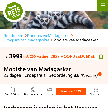
Rondreizen
Rondreizen Madagaskar
Groepsreizen Madagaskar
Mooiste van Madagaskar
3999
2027 VOORDEELWEKEN
Incl. 250 korting
v.a.
Mooiste van Madagaskar
i
25 dagen | Groepsreis | Beoordeling
8.6
(5 reviews)
ijs p.p. is gebaseerd op:
ertrekdatum
11-09-2026
Boek v.a. 3899
isduur
25 dagen
Data & Prijzen
Dagprogramma
Hotels
Toon meer
ntal personen
2 volwassenen
cl. 250 korting
- Enkel geldig voor nieuwe boekingen met vertrek in 2027
Verborgen juwelen in het Hart van