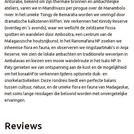
Antsirabe, bekend om zijn thermale bronnen en ambachtelijke
ateliers, varen we in Miandrivazo per pirogue over de Manambolo
rivier. In het unieke Tsingy de Bemaraha worden we omringd door
dramatische kalkstenen kliffen. We verkennen het Kirindy Reserve
(overdag en ’s avonds), waar we wellicht de zeldzame fossa
spotten en wandelen door Ambositra, een centrum van de
Malagassische houtsnijkunst. In het Ranomafana NP zoeken we
inheemse flora en fauna, en observeren we ringstaartmaki's in Anja
Reserve. We zien de lokale ambachten en traditionele weverijen in
Ambalavao en kiezen een mooie wandelroute in het Isalo NP. In
Ifaty genieten we van ontspanning aan de kust en de mogelijkheid
om het koraalrif te verkennen tijdens optionele duik- en
snorkelactiviteiten. Deze rondreis biedt een perfecte balans
tussen cultuur, natuur, en de unieke flora en fauna van Madagaskar,
met soms lange reisdagen die beloond worden met onvergetelijke
ervaringen.
Reviews