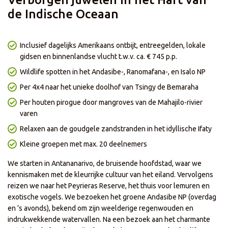
- Korting is niet geldig bij het afnemen van enkel het reisgedeelte
- Korting is niet geldig op onze zelf samenstellen reizen
de Indische Oceaan
- Prijzen en kortingen kunnen dagelijks verschillen per reis of
vertrekdatum
- Korting is al in de prijs verwerkt
- De actie loopt t/m 18 augustus
Inclusief dagelijks Amerikaans ontbijt, entreegelden, lokale
gidsen en binnenlandse vlucht t.w.v. ca. € 745 p.p.
Wildlife spotten in het Andasibe-, Ranomafana-, en Isalo NP
Per 4x4 naar het unieke doolhof van Tsingy de Bemaraha
Per houten pirogue door mangroves van de Mahajilo-rivier
varen
Relaxen aan de goudgele zandstranden in het idyllische Ifaty
Kleine groepen met max. 20 deelnemers
We starten in Antananarivo, de bruisende hoofdstad, waar we
kennismaken met de kleurrijke cultuur van het eiland. Vervolgens
reizen we naar het Peyrieras Reserve, het thuis voor lemuren en
exotische vogels. We bezoeken het groene Andasibe NP (overdag
en ’s avonds), bekend om zijn weelderige regenwouden en
indrukwekkende watervallen. Na een bezoek aan het charmante