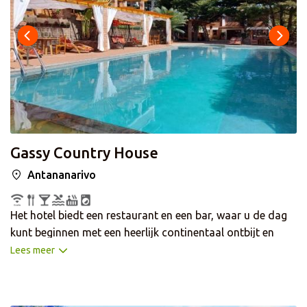
Gassy Country House
Antananarivo
Het hotel biedt een restaurant en een bar, waar u de dag
kunt beginnen met een heerlijk continentaal ontbijt en
kunt afsluiten met een diner van lokale specialiteiten.
Lees meer
Ontspan in de tuin of neem een verfrissende duik nemen
in het buitenzwembad. De kamers zijn comfortabel
ingericht en voorzien van een TV, gratis WiFi en een