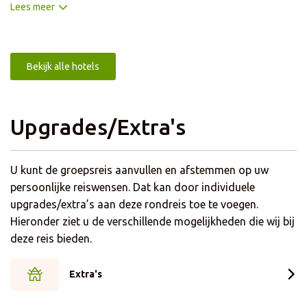
Tsarasaotra Park (ook wel bekend als het Vogelpark), een
Lees meer
beschermd natuurgebied midden in de stad. Het hotel
beschikt over moderne faciliteiten die zorgen voor een
ontspannen verblijf. Zo is er een restaurant, een bar met
Bekijk alle hotels
terras, gratis WiFi in de gemeenschappelijke ruimtes en
heerlijk zwembad. De kamers zijn comfortabel en stijlvol
ingericht. Ze zijn uitgerust met een goed bed,
Upgrades/Extra's
airconditioning of ventilator, een eigen badkamer met
douche, een tv en een bureau.
U kunt de groepsreis aanvullen en afstemmen op uw
persoonlijke reiswensen. Dat kan door individuele
upgrades/extra’s aan deze rondreis toe te voegen.
Hieronder ziet u de verschillende mogelijkheden die wij bij
deze reis bieden.
Extra's