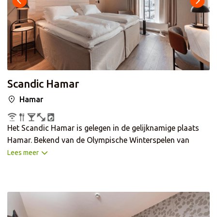
Scandic Hamar
Hamar
Het Scandic Hamar is gelegen in de gelijknamige plaats
Hamar. Bekend van de Olympische Winterspelen van
1994, waarbij in het Vikingskipet stadion de
Lees meer
schaatswedstrijden werden gehouden. Het centrum van
Hamar is slecht 10 minuten wandelen. Hier vindt u
gezellige restaurants en winkels. Het hotel beschikt over
een bar, restaurant en er wordt dagelijks ontbijt
geserveerd. De eenvoudige maar comfortabele kamers