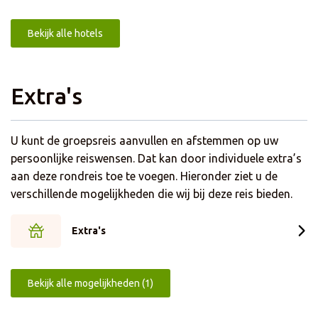
voorzien van een restaurant en sportbar waar u de dag
heerlijk kunt afsluiten onder het genot van een hapje en
Bekijk alle hotels
drankje. De kamers zijn voorzien van gratis WiFi en Tv om
u terug te trekken, een bureau voor het schrijven van een
kaartje voor thuis en een badkamer met bad en/of
Extra's
douche. Veel plezier in Hamar!
U kunt de groepsreis aanvullen en afstemmen op uw
persoonlijke reiswensen. Dat kan door individuele extra’s
aan deze rondreis toe te voegen. Hieronder ziet u de
verschillende mogelijkheden die wij bij deze reis bieden.
Extra's
Bekijk alle mogelijkheden (1)