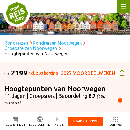
Rondreizen
Rondreizen Noorwegen
Groepsreizen Noorwegen
Hoogtepunten van Noorwegen
2199
2027 VOORDEELWEKEN
Incl. 200 korting
v.a.
Hoogtepunten van Noorwegen
11 dagen | Groepsreis | Beoordeling
8.7
(100
i
reviews)
ijs p.p. is gebaseerd op:
ertrekdatum
20-08-2026
Boek v.a. 2199
isduur
11 dagen
Data & Prijzen
Dagprogramma
Hotels
Toon meer
ntal personen
2 volwassenen