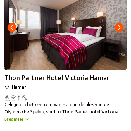
beschikken over gratis Wi-Fi en een TV. In de badkamer
met douche vindt u gratis toiletartikelen en een fóhn.
Thon Partner Hotel Victoria Hamar
Hamar
Gelegen in het centrum van Hamar, de plek van de
Olympische Spelen, vindt u Thon Parner hotel Victoria
Hamar. Door de locatie is dit hotel de perfecte
Lees meer
uitvalsbasis om te stad te ontdekken. Het hotel is