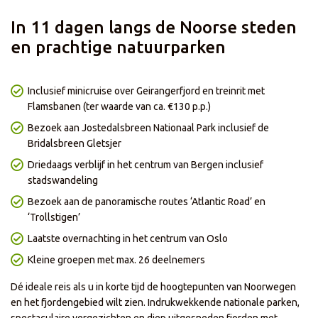
cl. 200 korting
- Enkel geldig voor nieuwe boekingen met vertrek in 2027
In 11 dagen langs de Noorse steden
- Korting is niet geldig bij het afnemen van enkel het reisgedeelte
- Korting is niet geldig op onze zelf samenstellen reizen
en prachtige natuurparken
- Prijzen en kortingen kunnen dagelijks verschillen per reis of
vertrekdatum
- Korting is al in de prijs verwerkt
- De actie loopt t/m 18 augustus
Inclusief minicruise over Geirangerfjord en treinrit met
Flamsbanen (ter waarde van ca. €130 p.p.)
Bezoek aan Jostedalsbreen Nationaal Park inclusief de
Bridalsbreen Gletsjer
Driedaags verblijf in het centrum van Bergen inclusief
stadswandeling
Bezoek aan de panoramische routes ‘Atlantic Road’ en
‘Trollstigen’
Laatste overnachting in het centrum van Oslo
Kleine groepen met max. 26 deelnemers
Dé ideale reis als u in korte tijd de hoogtepunten van Noorwegen
en het fjordengebied wilt zien. Indrukwekkende nationale parken,
spectaculaire vergezichten en diep uitgesneden fjorden met