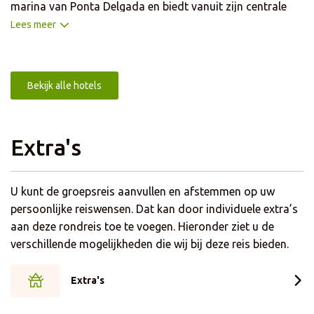
marina van Ponta Delgada en biedt vanuit zijn centrale
ligging en glazen façade een schitterend uitzicht over zee.
Lees meer
De locatie, dichtbij de oude stad en de jachthaven, maakt
het ideaal voor sightseeing, wandelen of aangename
terrasmomenten met oceaanzicht. In het hotel vindt u een
Bekijk alle hotels
restaurant met creatief gastronomisch aanbod, een
stijlvolle bar en een binnen zwembad. De kamers zijn
ingericht met aandacht voor comfort en stijl. U beschikt
Extra's
standaard over airconditioning, gratis WiFi, flatscreen-
televisie, bad en of douche, badartikelen, fohn, badjas en
een minibar.
U kunt de groepsreis aanvullen en afstemmen op uw
persoonlijke reiswensen. Dat kan door individuele extra’s
aan deze rondreis toe te voegen. Hieronder ziet u de
verschillende mogelijkheden die wij bij deze reis bieden.
Extra's