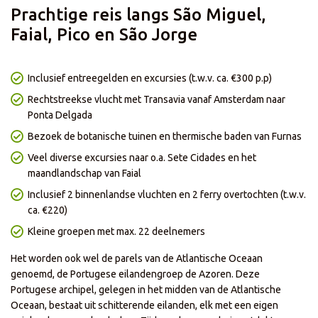
- Enkel geldig voor nieuwe boekingen met vertrek in 2027
Prachtige reis langs São Miguel,
- Korting is niet geldig bij het afnemen van enkel het reisgedeelte
- Korting is niet geldig op onze zelf samenstellen reizen
Faial, Pico en São Jorge
- Prijzen en kortingen kunnen dagelijks verschillen per reis of
vertrekdatum
- Korting is al in de prijs verwerkt
- De actie loopt t/m 18 augustus
Inclusief entreegelden en excursies (t.w.v. ca. €300 p.p)
Rechtstreekse vlucht met Transavia vanaf Amsterdam naar
Ponta Delgada
Bezoek de botanische tuinen en thermische baden van Furnas
Veel diverse excursies naar o.a. Sete Cidades en het
maandlandschap van Faial
Inclusief 2 binnenlandse vluchten en 2 ferry overtochten (t.w.v.
ca. €220)
Kleine groepen met max. 22 deelnemers
Het worden ook wel de parels van de Atlantische Oceaan
genoemd, de Portugese eilandengroep de Azoren. Deze
Portugese archipel, gelegen in het midden van de Atlantische
Oceaan, bestaat uit schitterende eilanden, elk met een eigen