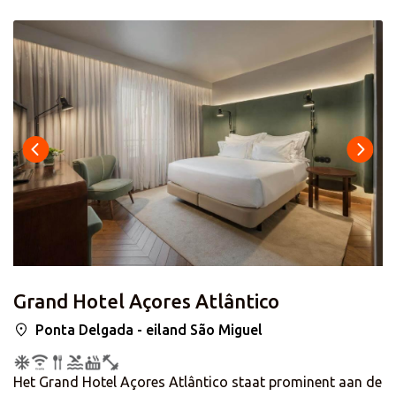
bezienswaardigheden zoals Forte de S. Bras en Portas da
Cidade liggen op nog geen 10 minuten wandelen vanaf
het hotel. Het hotel beschikt over verschillende wellness
faciliteiten, een zwembad en fitnessruimte. De kamers
beschikken over een TV, gratis WiFi, airconditioning,
kluisje en een badkamer met douche en föhn.
Grand Hotel Açores Atlântico
Ponta Delgada - eiland São Miguel
Het Grand Hotel Açores Atlântico staat prominent aan de