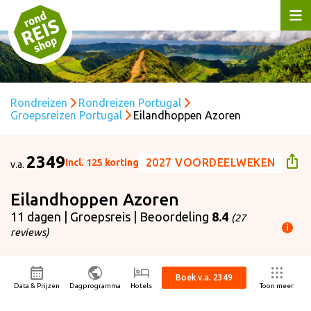
Rondreizen
Rondreizen Portugal
Groepsreizen Portugal
Eilandhoppen Azoren
2349
2027 VOORDEELWEKEN
Incl. 125 korting
v.a.
Eilandhoppen Azoren
11 dagen | Groepsreis | Beoordeling
8.4
(27
i
reviews)
ijs p.p. is gebaseerd op:
ertrekdatum
06-05-2027
Boek v.a. 2349
isduur
11 dagen
Data & Prijzen
Dagprogramma
Hotels
Toon meer
ntal personen
2 volwassenen
cl. 125 korting