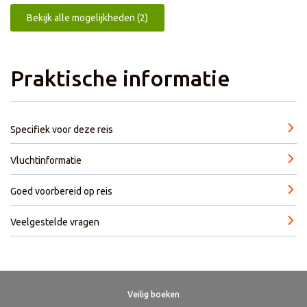
Bekijk alle mogelijkheden (2)
Praktische informatie
Specifiek voor deze reis
Vluchtinformatie
Goed voorbereid op reis
Veelgestelde vragen
Extra's
Dagprogramma
Hotels
Reisleiding
Praktische informatie
Goed afwisselend georganiseerd, uitstekende
Veilig boeken
1
2
3
4
5
6
7
8