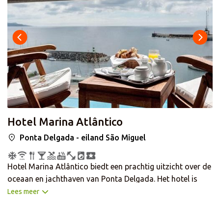
Hotel Marina Atlântico
Ponta Delgada - eiland São Miguel
Hotel Marina Atlântico biedt een prachtig uitzicht over de
oceaan en jachthaven van Ponta Delgada. Het hotel is
ideaal gelegen in het centrum van de hoofdstad van São
Lees meer
Miguel. Struin langs de boulevard en ontdek het gezellige
maar historische centrum. Populaire