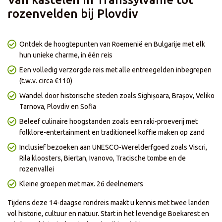
- Korting is niet geldig op onze zelf samenstellen reizen
- Prijzen en kortingen kunnen dagelijks verschillen per reis of
rozenvelden bij Plovdiv
vertrekdatum
- Korting is al in de prijs verwerkt
- De actie loopt t/m 18 augustus
Ontdek de hoogtepunten van Roemenië en Bulgarije met elk
hun unieke charme, in één reis
Een volledig verzorgde reis met alle entreegelden inbegrepen
(t.w.v. circa €110)
Wandel door historische steden zoals Sighișoara, Brașov, Veliko
Tarnova, Plovdiv en Sofia
Beleef culinaire hoogstanden zoals een raki-proeverij met
folklore-entertainment en traditioneel koffie maken op zand
Inclusief bezoeken aan UNESCO-Werelderfgoed zoals Viscri,
Rila kloosters, Biertan, Ivanovo, Tracische tombe en de
rozenvallei
Kleine groepen met max. 26 deelnemers
Tijdens deze 14-daagse rondreis maakt u kennis met twee landen
vol historie, cultuur en natuur. Start in het levendige Boekarest en