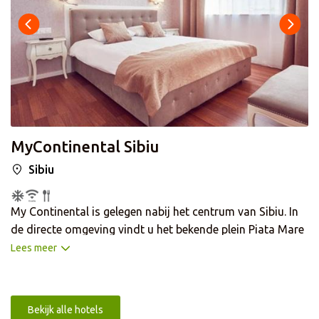
MyContinental Sibiu
Sibiu
My Continental is gelegen nabij het centrum van Sibiu. In
de directe omgeving vindt u het bekende plein Piata Mare
en het Nationaal Museum Brukenthal. Het hotel is van alle
Lees meer
gemakken voorzien en in 2021 volledig gerenoveerd. In
het restaurant kunt u traditionele Roemeense gerechten
proeven. Bovendien is er een uitgebreid ontbijtbuffet. Het
Bekijk alle hotels
hotel is voorzien van gratis WiFi, 24-uursreceptie en een