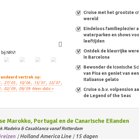
Cruise met het grootste cr
wereld
Eindeloos familieplezier 
waterparken en shows voo
leeftijden
Ontdek de kleurrijke were
bij NRV!
in Barcelona
Bewonder de iconische S
van Pisa en geniet van ee
andeerd vertrek op:
Italiaanse gelato
 ,
27/ 05 ,
10/ 06 ,
15/ 07 ,
22/ 07 ,
 ,
02/ 09 ,
09/ 09
Meer data >
Cruise o.b.v. volpension a
de Legend of the Seas
se Marokko, Portugal en de Canarische Eilanden
k Madeira & Casablanca vanaf Rotterdam
éreizen
Holland America Line
15 dagen
/
/