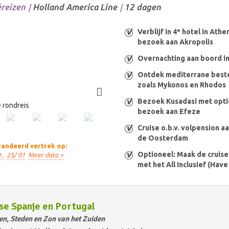
éreizen
Holland America Line
12 dagen
/
/
Verblijf in 4* hotel in Athe
bezoek aan Akropolis
Overnachting aan boord in
Ontdek mediterrane bes
zoals Mykonos en Rhodos
Bezoek Kusadasi met opti
 rondreis
bezoek aan Efeze
Cruise o.b.v. volpension a
de Oosterdam
andeerd vertrek op:
Optioneel: Maak de cruis
 ,
25/ 01
Meer data >
met het All Inclusief (Have 
se Spanje en Portugal
n, Steden en Zon van het Zuiden