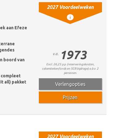
2027 Voordeelweken
i
ek aan Efeze
terrane
egendes
1973
v.a.
an boord van
Excl. 26,25 p.p. (reserveringskosten,
calamiteitenfonds en SGR bijdrage) o.b.v. 2
personen.
e compleet
it all) pakket
Verlengopties
Prijzen
2027 Voordeelweken