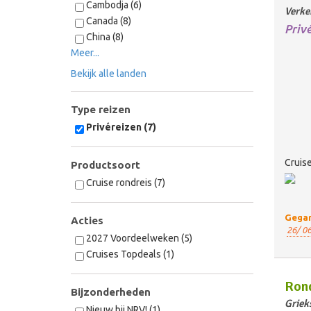
Cambodja (6)
Verke
Canada (8)
Priv
China (8)
Meer...
Bekijk alle landen
Type reizen
Privéreizen (7)
Cruise
Productsoort
Cruise rondreis (7)
Gegar
Acties
26/ 06
2027 Voordeelweken (5)
Cruises Topdeals (1)
Rond
Bijzonderheden
Griek
Nieuw bij NRV! (1)