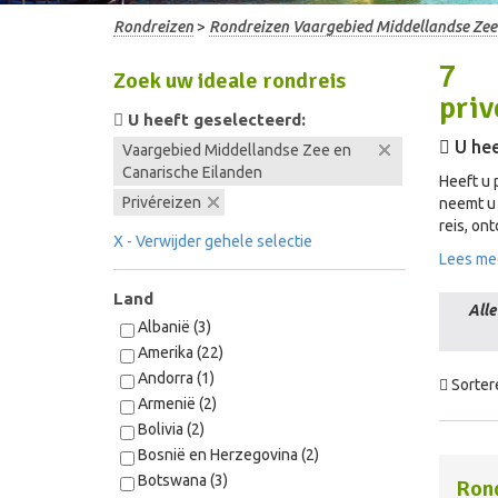
Rondreizen
>
Rondreizen Vaargebied Middellandse Zee
7
Zoek uw ideale rondreis
priv
U heeft geselecteerd:
U hee
Vaargebied Middellandse Zee en
Canarische Eilanden
Heeft u 
Privéreizen
neemt u 
reis, on
X - Verwijder gehele selectie
Lees me
Land
Alle
Albanië (3)
Amerika (22)
Andorra (1)
Sorter
Armenië (2)
Bolivia (2)
Bosnië en Herzegovina (2)
Botswana (3)
Rond