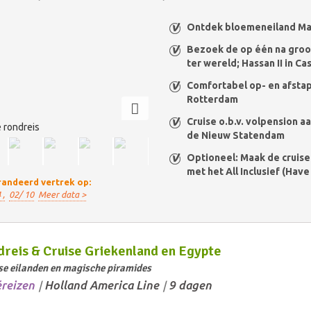
Ontdek bloemeneiland Ma
Bezoek de op één na gro
ter wereld; Hassan II in Ca
Comfortabel op- en afsta
Rotterdam
Cruise o.b.v. volpension a
 rondreis
de Nieuw Statendam
Optioneel: Maak de cruis
met het All Inclusief (Have 
andeerd vertrek op:
 ,
02/ 10
Meer data >
reis & Cruise Griekenland en Egypte
se eilanden en magische piramides
éreizen
Holland America Line
9 dagen
/
/