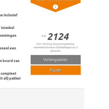
i
ne inclusief
 Istanbul
2124
temmingen
v.a.
Excl. 26,25 p.p. (reserveringskosten,
calamiteitenfonds en SGR bijdrage) o.b.v. 2
oneel een
personen.
Verlengopties
an boord van
Prijzen
e compleet
it all) pakket