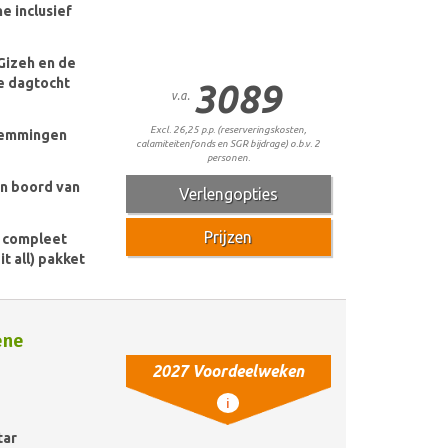
ne inclusief
Gizeh en de
le dagtocht
3089
v.a.
Excl. 26,25 p.p. (reserveringskosten,
temmingen
calamiteitenfonds en SGR bijdrage) o.b.v. 2
personen.
an boord van
Verlengopties
Prijzen
e compleet
it all) pakket
ene
2027 Voordeelweken
i
tar