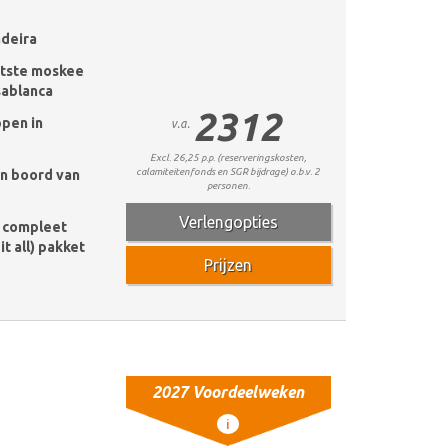
deira
otste moskee
sablanca
2312
ppen in
v.a.
Excl. 26,25 p.p. (reserveringskosten,
calamiteitenfonds en SGR bijdrage) o.b.v. 2
an boord van
personen.
Verlengopties
e compleet
it all) pakket
Prijzen
2027 Voordeelweken
i