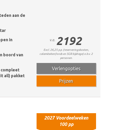
teden aan de
tar
2192
ppen in
v.a.
Excl. 26,25 p.p. (reserveringskosten,
calamiteitenfonds en SGR bijdrage) o.b.v. 2
an boord van
personen.
Verlengopties
e compleet
it all) pakket
Prijzen
2027 Voordeelweken
100 pp