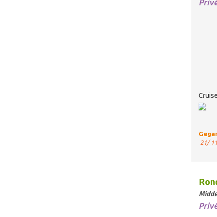
Priv
Cruise
Gegar
21/ 11
Rond
Midde
Priv