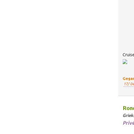
Cruise
Gegar
17/ 04
Rond
Griek
Priv