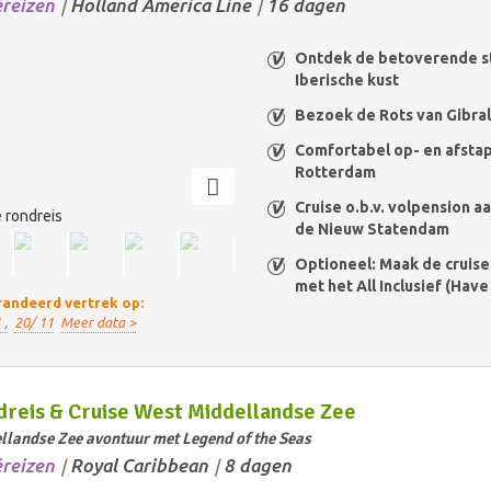
éreizen
Holland America Line
16 dagen
/
/
Ontdek de betoverende s
Iberische kust
Bezoek de Rots van Gibral
Comfortabel op- en afsta
Rotterdam
Cruise o.b.v. volpension a
 rondreis
de Nieuw Statendam
Optioneel: Maak de cruis
met het All Inclusief (Have 
andeerd vertrek op:
 ,
20/ 11
Meer data >
reis & Cruise West Middellandse Zee
llandse Zee avontuur met Legend of the Seas
éreizen
Royal Caribbean
8 dagen
/
/