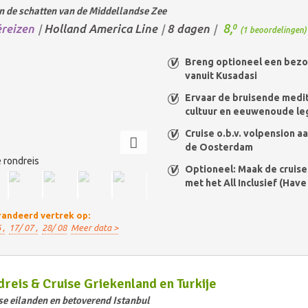
n de schatten van de Middellandse Zee
8,
éreizen
Holland America Line
8 dagen
0
/
/
/
(1 beoordelingen)
Breng optioneel een bezo
vanuit Kusadasi
Ervaar de bruisende medi
cultuur en eeuwenoude l
Cruise o.b.v. volpension a
de Oosterdam
 rondreis
Optioneel: Maak de cruis
met het All Inclusief (Have 
andeerd vertrek op:
 ,
17/ 07 ,
28/ 08
Meer data >
reis & Cruise Griekenland en Turkije
se eilanden en betoverend Istanbul