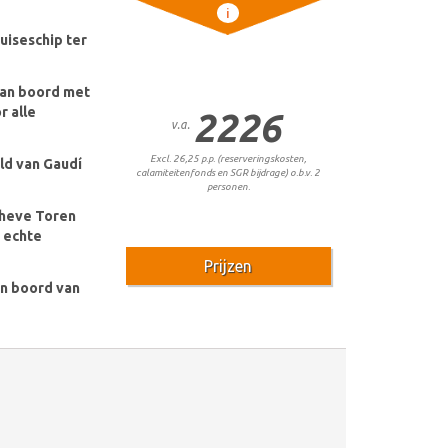
i
uiseschip ter
aan boord met
r alle
2226
v.a.
Excl. 26,25 p.p. (reserveringskosten,
ld van Gaudí
calamiteitenfonds en SGR bijdrage) o.b.v. 2
personen.
cheve Toren
n echte
Prijzen
an boord van