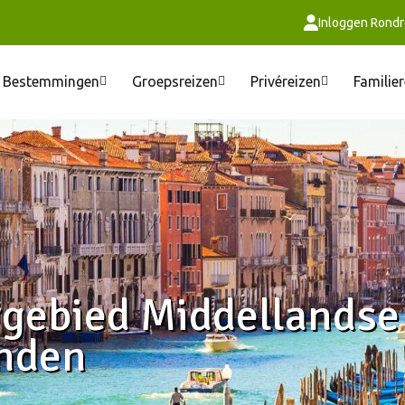
Inloggen Rondr
Bestemmingen
Groepsreizen
Privéreizen
Familie
rgebied Middellandse
anden