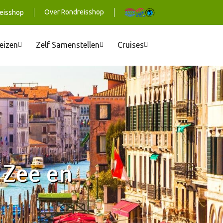
Over Rondreisshop
eisshop
reizen
Zelf Samenstellen
Cruises
 Zee en