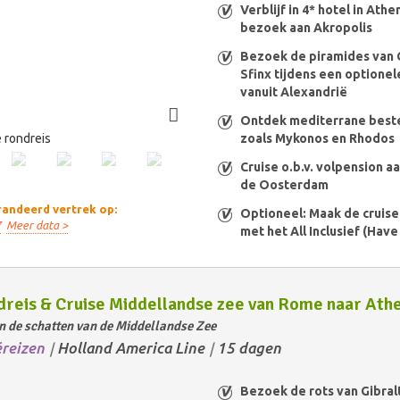
Verblijf in 4* hotel in Athe
bezoek aan Akropolis
Bezoek de piramides van 
Sfinx tijdens een optione
vanuit Alexandrië
Ontdek mediterrane bes
 rondreis
zoals Mykonos en Rhodos
Cruise o.b.v. volpension a
de Oosterdam
andeerd vertrek op:
Optioneel: Maak de cruis
7
Meer data >
met het All Inclusief (Have 
reis & Cruise Middellandse zee van Rome naar Ath
n de schatten van de Middellandse Zee
éreizen
Holland America Line
15 dagen
/
/
Bezoek de rots van Gibral