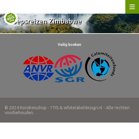
Groepsreizen Zimbabwe
Veilig boeken
© 2024 Rondreisshop - 1TIS & Whitelabeldesign.nl - Alle rechten
voorbehouden.